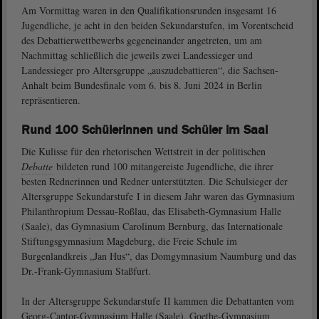
Am Vormittag waren in den Qualifikationsrunden insgesamt 16
Jugendliche, je acht in den beiden Sekundarstufen, im Vorentscheid
des Debattierwettbewerbs gegeneinander angetreten, um am
Nachmittag schließlich die jeweils zwei Landessieger und
Landessieger pro Altersgruppe „auszudebattieren“, die Sachsen-
Anhalt beim Bundesfinale vom 6. bis 8. Juni 2024 in Berlin
repräsentieren.
Rund 100 Schülerinnen und Schüler im Saal
Die Kulisse für den rhetorischen Wettstreit in der politischen
Debatte
bildeten rund 100 mitangereiste Jugendliche, die ihrer
besten Rednerinnen und Redner unterstützten. Die Schulsieger der
Altersgruppe Sekundarstufe I in diesem Jahr waren das Gymnasium
Philanthropium Dessau-Roßlau, das Elisabeth-Gymnasium Halle
(Saale), das Gymnasium Carolinum Bernburg, das Internationale
Stiftungsgymnasium Magdeburg, die Freie Schule im
Burgenlandkreis „Jan Hus“, das Domgymnasium Naumburg und das
Dr.-Frank-Gymnasium Staßfurt.
In der Altersgruppe Sekundarstufe II kammen die Debattanten vom
Georg-Cantor-Gymnasium Halle (Saale), Goethe-Gymnasium