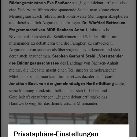
sei „Jugend debattiert“ und also
Bildungsministerin Eva Feußner
eine
Debatte
zu führen eine spannende Sache, man könne einen
Meinungsaustausch führen, auch kontroverse Meinungen akzeptieren
und dabei sachlich Argumente anbringen.
Dr. Winfried Bettecken,
, lobte das hohe
Programmchef von MDR Sachsen-Anhalt
Niveau, auf dem sich die Schülerinnen und Schüler träfen, um
miteinander zu debattieren und die Fähigkeit zu entwickeln,
Argumente von anderen als überzeugend anzuerkennen und sich
derer auch anzunehmen.
Stephen Gerhard Stehli, Vorsitzender
des Landtags von Sachsen-Anhalt,
des Bildungsausschusses
meinte, die „Debatte macht einen Teil unseres demokratischen
Miteinanders aus, man kann immer etwas dazulernen“.
Jan-
sagte,
Jonathan Bock von der gemeinnützigen Hertie-Stiftung
seine Meinung kundzutun helfe dabei, sich in Leben und
Gesellschaft einzubringen, „Jugend debattiert“ stärke das
Handwerkszeug für das demokratische Miteinander.
Privatsphäre-Einstellungen