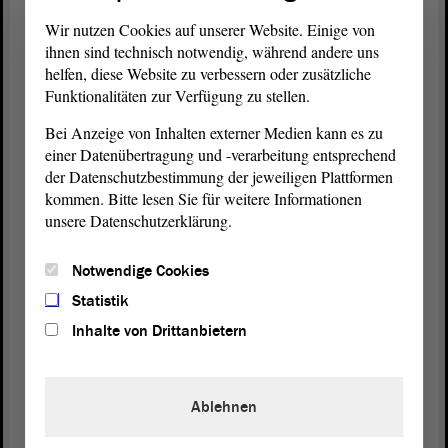
Wir nutzen Cookies auf unserer Website. Einige von
ihnen sind technisch notwendig, während andere uns
helfen, diese Website zu verbessern oder zusätzliche
Funktionalitäten zur Verfügung zu stellen.
Bei Anzeige von Inhalten externer Medien kann es zu
1/4
© ltlsa/stb
einer Datenübertragung und -verarbeitung entsprechend
der Datenschutzbestimmung der jeweiligen Plattformen
Bereits zum 21. Mal wurde das Landesfinale von Jugend
debattiert im
Plenarsaal
des
Landtag
ausgetragen.
kommen. Bitte lesen Sie für weitere Informationen
unsere Datenschutzerklärung.
Themen der Diskussionen
Notwendige Cookies
Die Sekundarstufe I beschäftigte sich in ihrer
Debatte
mit der Frage
„Soll die Polizei in Sachsen-Anhalt flächendeckend mit Tasern
Statistik
ausgestattet werden?“ – Die diskutierten Fürs und Widers waren –
Inhalte von Drittanbietern
wie so oft bei Themen dieser Art – durchaus alle nachvollziehbar:
Während die Befürworterinnen darin ein weiteres Instrument für
den sicheren Polizeieinsatz sehen – sowohl für die Beamten selbst
als auch für Menschen, die sich und andere in Gefahr begäben –,
Ablehnen
sprachen die Ablehnerinnen von einkalkulierbarem Missbrauch der
Geräte und schweren gesundheitlichen Folgen nach deren Einsatz,