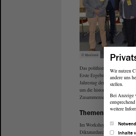
Privat
© ltlsa/smü
Das polithistorische Projekt 
Wir nutzen C
Erste Ergebnisse hatte Holtm
andere uns he
Jahrestag der Selbstauflösung
stellen.
um die historische Einordnun
Bei Anzeige v
Zusammensetzung und zu den
entsprechend 
weitere Infor
Themen des Work
Notwend
Im Workshop stehen zwei Di
Diktaturdurchsetzung oder re
Inhalte 