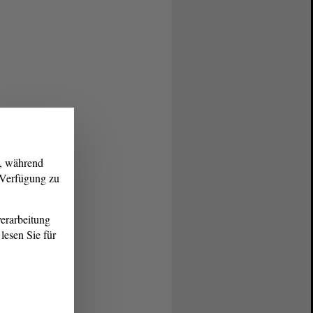
g, während
r Verfügung zu
erarbeitung
lesen Sie für