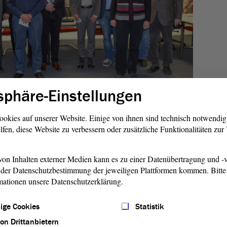
sphäre-Einstellungen
steht unter der Leitung von Prof. Dr. Everhard Holtmann.
ookies auf unserer Website. Einige von ihnen sind technisch notwendi
ann im Juli 2022 in einem
Videointerview
pünktlich zum
lfen, diese Website zu verbessern oder zusätzliche Funktionalitäten zu
 (25. Juli 1952) vorgestellt. So beantwortete er Fragen rund
g der beiden Nachkriegslandtage in Sachsen-Anhalt, zur
on Inhalten externer Medien kann es zu einer Datenübertragung und -v
 wichtigsten Aufgaben.
der Datenschutzbestimmung der jeweiligen Plattformen kommen. Bitte 
mationen unsere Datenschutzerklärung.
shops
ige Cookies
Statistik
skussionsschwerpunkte auf der Agenda: „Zügige
lative Offenheit der Entwicklung? – Zu den
von Drittanbietern