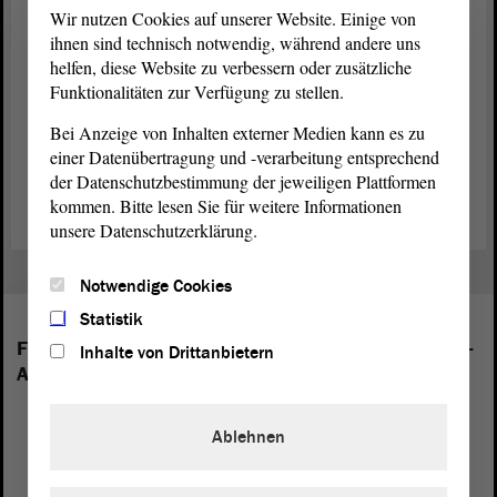
Wir nutzen Cookies auf unserer Website. Einige von
Teilnehmende der Reise
ihnen sind technisch notwendig, während andere uns
An der Delegation unter Leitung des Ausschussvorsitzenden Lars-
helfen, diese Website zu verbessern oder zusätzliche
Jörn Zimmer (CDU) nehmen als weitere Teilnehmer die
Funktionalitäten zur Verfügung zu stellen.
Ausschussmitglieder René Barthel (CDU), Frank-Otto Lizureck
Bei Anzeige von Inhalten externer Medien kann es zu
(AfD), Kerstin Eisenreich (Die Linke), Holger Hövelmann (SPD),
einer Datenübertragung und -verarbeitung entsprechend
Andreas Silbersack (FDP) und Olaf Meister (BÜNDNIS 90/DIE
der Datenschutzbestimmung der jeweiligen Plattformen
GRÜNEN) teil.
kommen. Bitte lesen Sie für weitere Informationen
unsere Datenschutzerklärung.
Notwendige Cookies
Statistik
Folgende Fraktionen sind im Landtag von Sachsen-
Inhalte von Drittanbietern
Anhalt vertreten:
Ablehnen