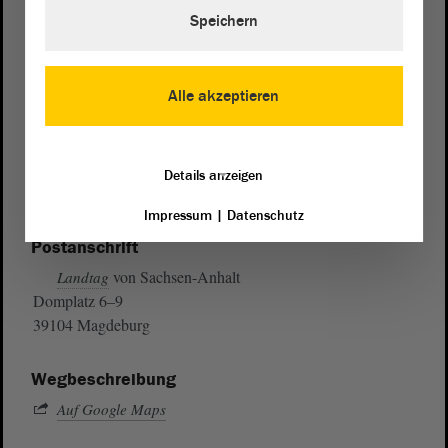
Speichern
Alle akzeptieren
Details anzeigen
Impressum
|
Datenschutz
Postanschrift
von Sachsen-Anhalt
Landtag
Domplatz 6–9
39104 Magdeburg
Wegbeschreibung
Auf Google Maps