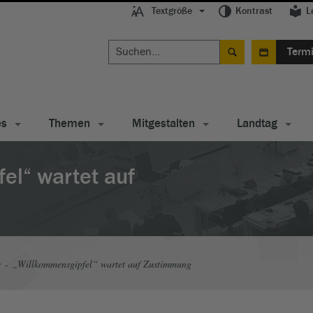
Textgröße
Kontrast
L
Term
es
Themen
Mitgestalten
Landtag
el“ wartet auf
s
„Willkommensgipfel“ wartet auf Zustimmung