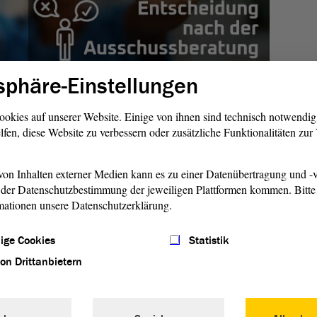
sphäre-Einstellungen
deutschlandweit einen solchen Anstieg rassistischer Straf-
ookies auf unserer Website. Einige von ihnen sind technisch notwendi
en und Übergriffe auf tatsächliche oder vermeintliche
lfen, diese Website zu verbessern oder zusätzliche Funktionalitäten zu
Geflüchtete und Asylsuchende melden, konstatierte die
ntragsbegründung. Dies bereite mittlerweile auch
on Inhalten externer Medien kann es zu einer Datenübertragung und -v
Abhilfe könnte und soll ein von
Ministerpräsident
Dr.
der Datenschutzbestimmung der jeweiligen Plattformen kommen. Bitte 
 Willkommensgipfel schaffen, zu dem alle Beteiligten für
mationen unsere Datenschutzerklärung.
tausch eingeladen werden sollen.
ige Cookies
Statistik
ng
die bestehenden Kampagnen und Programme zur
- und Arbeitskräfte weiterentwickeln und die Dienststellen
von Drittanbietern
die Erfordernisse der Arbeit mit Betroffenen und Opfern
scher Straftaten und die konsequente Anwendung bestehender
zu sensibilisieren.