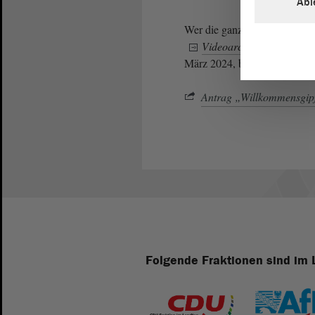
Abl
Wer die ganze
Debatte
und d
Videoarchiv des Landtag
März 2024, behandelt wurde.
Antrag „Willkommensgipf
Folgende Fraktionen sind im 