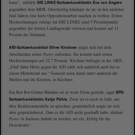
kann“, erklärte
DIE LINKE-Spitzenkandidatin Eva von Angern
gegenüber dem MDR. Gleichzeitig kündigte sie an, in den nächsten
fünf Jahren eine harte Oppositionsarbeit machen zu wollen. Ersten
Hochrechnungen zufolge hat DIE LINKE rund 5 Prozentpunkte
gegenüber der letzten Landtagswahl verloren und kommt auf 11
Prozent der Stimmen.
zeigte sich mit dem
AfD-Spitzenkandidat Oliver Kirchner
Abschneiden seiner
Partei
zufrieden. Sie kommt nach ersten
Hochrechnungen auf 22,7 Prozent. Kirchner beklagte in der ARD:
„Fünf Jahre Hetze gegen die AfD zahlt sich natürlich auch bei so
einem Minustrend aus.“ Gemeint seien damit unter anderem die
Medien und die Kirchen, so Kirchner.
Ein Rot-Rot-Grünes Bündnis sei in weite Ferne gerückt, sagte
SPD-
. Zwar sei es noch zu früh, um
Spitzenkandidatin Katja Pähle
über Koalitionsmodelle zu sprechen, grundsätzlich zeigte sie sich
aber gesprächsbereit. Dass es die AfD nicht geschafft habe, stärkste
Partei
in Sachsen-Anhalt zu werden, sei ein „Erfolg für die
Demokratie“.