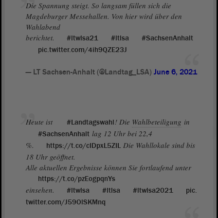
Die Spannung steigt. So langsam füllen sich die
Magdeburger Messehallen. Von hier wird über den
Wahlabend
berichtet.
#ltwlsa21
#ltlsa
#SachsenAnhalt
pic.twitter.com/4ih9QZE23J
— LT Sachsen-Anhalt (@Landtag_LSA)
June 6, 2021
Heute ist
! Die
Wahlbeteiligung
in
#Landtagswahl
lag 12 Uhr bei 22,4
#SachsenAnhalt
%.
Die Wahllokale sind bis
https://t.co/cIDpxL5ZIL
18 Uhr geöffnet.
Alle aktuellen Ergebnisse können Sie fortlaufend unter
https://t.co/pzEogpqnYs
einsehen.
#ltwlsa
#ltlsa
#ltwlsa2021
pic.
twitter.com/J59OlSKMnq