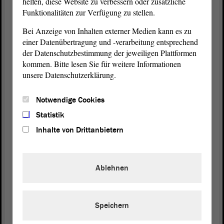
helfen, diese Website zu verbessern oder zusätzliche
Funktionalitäten zur Verfügung zu stellen.
CDU: 35,0% (+5,2)
AfD: 23,5% (-0,8)
Bei Anzeige von Inhalten externer Medien kann es zu
LINKE: 11,0% (-5,3)
einer Datenübertragung und -verarbeitung entsprechend
SPD: 8,0% (-2,6)
der Datenschutzbestimmung der jeweiligen Plattformen
FDP: 7,0% (+2,1)
kommen. Bitte lesen Sie für weitere Informationen
GRÜNE: 6,0% (+0,8)
unsere Datenschutzerklärung.
FW: 3,0% (+0,8)
Sonstige: 6,5% (-0,3)
Notwendige Cookies
Änderungen zu
Statistik
2016
#ltwsa
#ltwlsa
pic.twitter.com/RsVtKD
Inhalte von Drittanbietern
jcv3
— Deutschland Wählt (@Wahlen_DE)
June 6, 2021
Ablehnen
Speichern
Landtagspräsidentin Gabriele
ist
@Brakebusch
auch auf dem Messegelände in
und
#Magdeburg