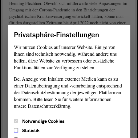
Henning Flechtner. Obwohl sich mittlerweile viele Anpassungen im
Umgang mit der Corona-Pandemie in den Einrichtungen der
psychiatrischen Krankenversorgung entwickelt hätten, könne man
für den dargestellten Zeitraum bis April 2022 noch nicht von einer
Rückkehr in die Regel- und Normalversorgung ausgehen.
Privatsphäre-Einstellungen
In unterschiedlichem Maße seien die Tageskliniken und stationären
Wir nutzen Cookies auf unserer Website. Einige von
Einrichtungen, Heimeinrichtungen, Beratungsstellen,
ihnen sind technisch notwendig, während andere uns
Begegnungsstätten und weitere Hilfeangebote immer wieder von
helfen, diese Website zu verbessern oder zusätzliche
Maßnahmen zur Eindämmung der Corona-Pandemie betroffen
Funktionalitäten zur Verfügung zu stellen.
gewesen.
Bei Anzeige von Inhalten externer Medien kann es zu
Neben dem üblichen Tätigkeitsbericht des Ausschusses sowie
einer Datenübertragung und -verarbeitung entsprechend
Berichten aus den Besuchskommissionen enthält der vorliegende
der Datenschutzbestimmung der jeweiligen Plattformen
Bericht einen Beitrag zum
Koalitionsvertrag
2021–2026 – mit dem
kommen. Bitte lesen Sie für weitere Informationen
Versuch eines Rückblicks und der Betrachtung der Auswirkungen
unsere Datenschutzerklärung.
auf die Arbeit des 8. Psychiatrieausschusses. Hier werde die
Messlatte angelegt an das, was in den nächsten Jahren im Bereich
der psychiatrischen Versorgung in Sachsen-Anhalt zu erwarten sei,
Notwendige Cookies
so Flechtner.
Statistik