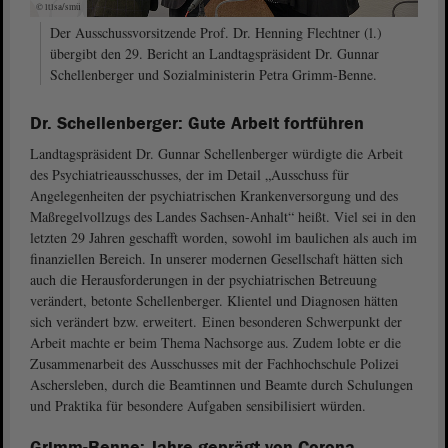
© ltlsa/smü
Der Ausschussvorsitzende Prof. Dr. Henning Flechtner (l.)
übergibt den 29. Bericht an Landtagspräsident Dr. Gunnar
Schellenberger und Sozialministerin Petra Grimm-Benne.
Dr. Schellenberger: Gute Arbeit fortführen
Landtagspräsident Dr. Gunnar Schellenberger würdigte die Arbeit
des Psychiatrieausschusses, der im Detail „Ausschuss für
Angelegenheiten der psychiatrischen Krankenversorgung und des
Maßregelvollzugs des Landes Sachsen-Anhalt“ heißt. Viel sei in den
letzten 29 Jahren geschafft worden, sowohl im baulichen als auch im
finanziellen Bereich. In unserer modernen Gesellschaft hätten sich
auch die Herausforderungen in der psychiatrischen Betreuung
verändert, betonte Schellenberger. Klientel und Diagnosen hätten
sich verändert bzw. erweitert. Einen besonderen Schwerpunkt der
Arbeit machte er beim Thema Nachsorge aus. Zudem lobte er die
Zusammenarbeit des Ausschusses mit der Fachhochschule Polizei
Aschersleben, durch die Beamtinnen und Beamte durch Schulungen
und Praktika für besondere Aufgaben sensibilisiert würden.
Grimm-Benne: Jahre geprägt von Corona