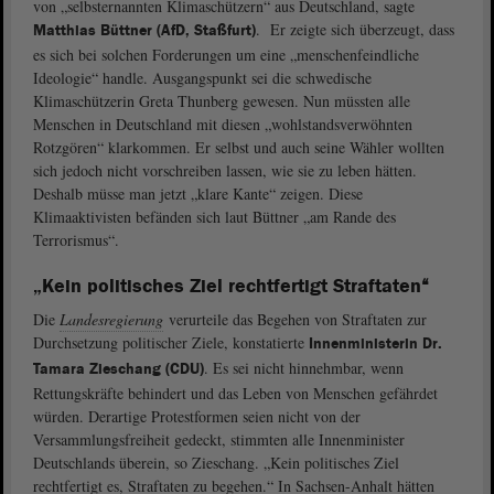
von „selbsternannten Klimaschützern“ aus Deutschland, sagte
. Er zeigte sich überzeugt, dass
Matthias Büttner (AfD, Staßfurt)
es sich bei solchen Forderungen um eine „menschenfeindliche
Ideologie“ handle. Ausgangspunkt sei die schwedische
Klimaschützerin Greta Thunberg gewesen. Nun müssten alle
Menschen in Deutschland mit diesen „wohlstandsverwöhnten
Rotzgören“ klarkommen. Er selbst und auch seine Wähler wollten
sich jedoch nicht vorschreiben lassen, wie sie zu leben hätten.
Deshalb müsse man jetzt „klare Kante“ zeigen. Diese
Klimaaktivisten befänden sich laut Büttner „am Rande des
Terrorismus“.
„Kein politisches Ziel rechtfertigt Straftaten
“
Die
Landesregierung
verurteile das Begehen von Straftaten zur
Durchsetzung politischer Ziele, konstatierte
Innenministerin Dr.
. Es sei nicht hinnehmbar, wenn
Tamara Zieschang (CDU)
Rettungskräfte behindert und das Leben von Menschen gefährdet
würden. Derartige Protestformen seien nicht von der
Versammlungsfreiheit gedeckt, stimmten alle Innenminister
Deutschlands überein, so Zieschang. „Kein politisches Ziel
rechtfertigt es, Straftaten zu begehen.“ In Sachsen-Anhalt hätten