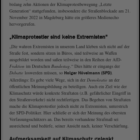
bislang zehn Aktionen der Klimaprotestbewegung „Letzte
Generation“ stattgefunden, insbesondere die Straßenblockade am 21.
November 2022 in Magdeburg hätte ein größeres Medienecho
hervorgerufen.
„Klimaprotestler sind keine Extremisten"
„Die wahren Extremisten in unserem Land kleben sich nicht auf der
Straße fest, sondern sitzen in Büros, sind teilweise an Waffen
ausgebildet worden und saßen teilweise in den Reihen der AfD-
Fraktion
im Deutschen
Bundestag
.“ Dies hätte er eingangs der
Debatte
loswerden müssen, so
.
Holger Hövelmann (SPD)
Allerdings: Es gebe viele Wege, sich in der
Demokratie
an der
öffentlichen Meinungsbildung zu beteiligen. Auch ein Ziel wie der
Klimaschutz würde konkrete Straftaten (z.B. gefährlicher Eingriff in
den Straßenverkehr) nicht rechtfertigen. Das Begehen von Straftaten
mache die Klimaprotestler jedoch nicht zu Extremisten, unterstrich
der SPD-Politiker. Hier schließe er sich der Meinung des obersten
Verfassungsschützers an. Das bereits vorhandene Strafmaß sei
ausreichend und bedürfe, seiner Ansicht nach, keiner Verschärfung.
Aufmerksamkeit auf Klimaschutz gelenkt