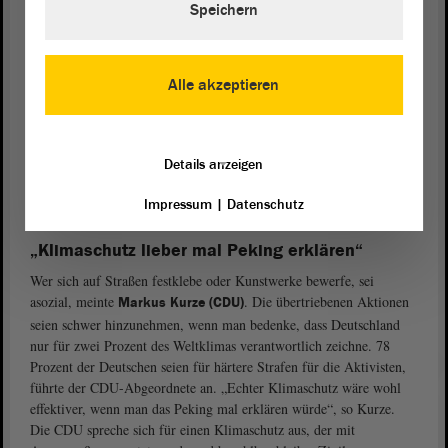
Speichern
verunglimpft, kritisierte Striegel. Das Versammlungsrecht gelte
eben auch für Menschen, deren Meinung man nicht unterstütze. Ob
diese Aktionen strafrechtlich relevant seien, müssten die zuständigen
Gerichte klären und nicht etwa ein „Volkstribunal aus Bild-TV,
Alle akzeptieren
rabiaten Autofahrern und einzelnen Landtagsfraktionen“, so der
Grünen-Abgeordnete. „Die Form des Aktivismus der ‚letzten
Generation‘ überzeugt mich nicht“, räumte Striegel ein, sie führe
Details anzeigen
kommunikativ am Ziel vorbei. Dennoch sei (wie bei einer der
letzten Aktionen) die Forderung eines Tempolimits und eines 9-
Impressum
|
Datenschutz
Euro-Tickets Aktivismus, aber beileibe kein Terrorismus.
„Klimaschutz lieber mal Peking erklären“
Wer sich auf Straßen festklebe oder Kunstwerke bewerfe, sei
asozial, meinte
. Die übertriebenen Aktionen
Markus Kurze (CDU)
seien schwer hinzunehmen, wenn man bedenke, dass Deutschland
nur für zwei Prozent des Weltklimas verantwortlich zeichne. 78
Prozent der Deutschen seien für härtere Strafen für die Aktivisten,
führte der CDU-Abgeordnete an. „Echter Klimaschutz wäre wohl
effektiver, wenn man das Peking mal erklären würde“, so Kurze.
Die CDU spreche sich für einen Klimaschutz aus, der mit