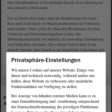
ohne Grundkenntnisse in der deutschen Sprache ist es schwierig auf
dem deutschen Arbeitsmarkt.
Erst im Herbst dieses Jahres hatte der Bundeskanzler bei seiner
Reise nach Zentralasien ein Migrationsabkommen mit Usbekistan
unterzeichnet. Damit sollen die bilateralen Beziehungen zwischen
Usbekistan und Deutschland ausgebaut werden, eine
Mobilitätspartnerschaft soll zukünftig die notwendige Zuwanderung
von Fachkräften erleichtern. Ein wichtiger Schritt dabei ist die
deutsche Sprache, dazu braucht es gut ausgebildete Lehrerinnen und
Lehrer in Usbekistan, wie sie gerade in Sachsen-Anhalt ausgebildet
Privatsphäre-Einstellungen
werden.
Wir nutzen Cookies auf unserer Website. Einige von
ihnen sind technisch notwendig, während andere uns
helfen, diese Website zu verbessern oder zusätzliche
Funktionalitäten zur Verfügung zu stellen.
Bei Anzeige von Inhalten externer Medien kann es zu
Folgende Fraktionen sind im Landtag von Sachsen-
einer Datenübertragung und -verarbeitung entsprechend
Anhalt vertreten:
der Datenschutzbestimmung der jeweiligen Plattformen