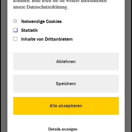
kommen. Bitte lesen Sie für weitere Informationen
unsere Datenschutzerklärung.
Notwendige Cookies
Statistik
Inhalte von Drittanbietern
Ablehnen
Speichern
Postanschrift
von Sachsen-Anhalt
Landtag
Alle akzeptieren
Domplatz 6–9
39104 Magdeburg
Details anzeigen