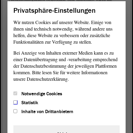
Besucherinnen an der Strategie „Wasserzukunft Bayern 2050“, im
Privatsphäre-Einstellungen
Besonderen an Maßnahmen zum Wasserrückhalt in der Fläche und
der Nutzung von Brauchwasser/Abwasser. Zu diesem Thema waren
Wir nutzen Cookies auf unserer Website. Einige von
auch zwei Vertreter des Bayerischen Staatsministeriums für Umwelt
ihnen sind technisch notwendig, während andere uns
und Verbraucherschutz (StMUV) anwesend, um sachkundig
helfen, diese Website zu verbessern oder zusätzliche
Auskunft zu geben.
Funktionalitäten zur Verfügung zu stellen.
Textquelle: Bayerischer Landtag
Bei Anzeige von Inhalten externer Medien kann es zu
einer Datenübertragung und -verarbeitung entsprechend
der Datenschutzbestimmung der jeweiligen Plattformen
kommen. Bitte lesen Sie für weitere Informationen
Delegationsprogramm setzt sich fort
unsere Datenschutzerklärung.
Nach dem Austausch im Bayerischen
Landtag
fand für die Umwelt-
Delegation aus dem
Landtag
von Sachsen-Anhalt eine Exkursion
Notwendige Cookies
entlang der Isar statt. Erläutert wurde das Projekt „IsarPlan“, ein
Renaturierungsprojekt für den Fluss. Der Experte vor Ort ist
Statistik
Christian Leeb, Leiter des Wasserwirtschaftsamts München.
Inhalte von Drittanbietern