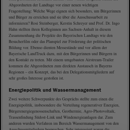
Abgeordneten der Landtage vor einer neuen wichtigen
Fragestellung: Welche Wege eignen sich besonders, um Bürgerinnen
und Bürger zu erreichen und sie über die Ausschussarbeit zu
informieren? Rosi Steinberger, Kerstin Schreyer und Prof. Dr. Ingo
Hahn stellten ihren Kolleginnen aus Sachsen-Anhalt in diesem
Zusammenhang die Projekte des Bayerischen Landtags wie den
Besucherfilm oder das Planspiel zur Förderung der politischen
Bildung vor. Ebenso dienten Messestände und vor allem der
Bayerische LandTruck dazu, mit den Bürgerinnen und Bürgern in
den Kontakt zu treten. Mit einem umgebauten Airstream-Trailer
kommen die Abgeordneten zum direkten Austausch in Bayerns
Regionen – ein Konzept, das bei den Delegationsmitgliedern auf
sehr großes Interesse gestoßen ist.
Energiepolitik und Wassermanagement
Zwei weitere Schwerpunkte des Gesprächs stellte zum einen die
Energiepolitik, insbesondere die Verteilung regenerativer Energien,
Bürgerenergiegenossenschaften, Geothermie, Agro-Photovoltaik,
Trassenfindung Südost-Link und Windenergieanlagen dar. Zum
anderen wurden Verfahren im Bereich Wassermanagement von den
Ausschussmitgliedern besprochen. Sehr interessiert waren die