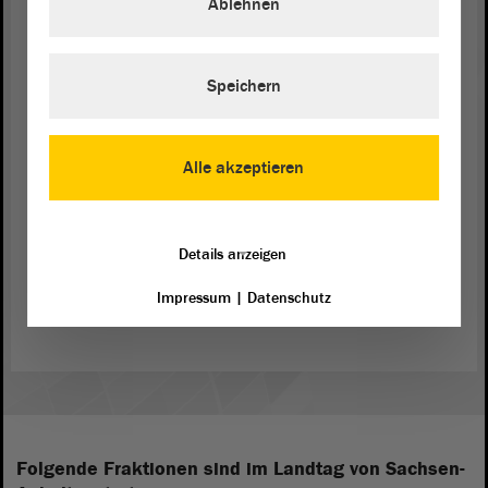
Ablehnen
Speichern
Alle akzeptieren
© ltlsa/Sabine Braune
Details anzeigen
Die Delegation aus Sachsen-Anhalt unterwegs an der Isar mit
Impressum
|
Datenschutz
Christian Leeb vom Wasserwirtschaftsamt München.
Folgende Fraktionen sind im Landtag von Sachsen-