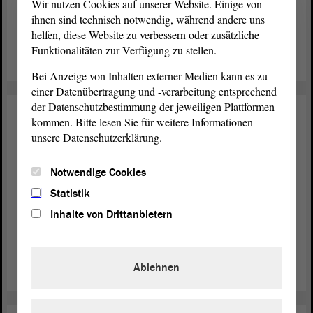
Wir nutzen Cookies auf unserer Website. Einige von
von Sachsen-Anhalt. Dieses Amt hat er seit diesem Jahr
ihnen sind technisch notwendig, während andere uns
inne.
helfen, diese Website zu verbessern oder zusätzliche
Funktionalitäten zur Verfügung zu stellen.
weiterlesen
Bei Anzeige von Inhalten externer Medien kann es zu
einer Datenübertragung und -verarbeitung entsprechend
der Datenschutzbestimmung der jeweiligen Plattformen
Gäste im Landtag
11. Dez. 2019
kommen. Bitte lesen Sie für weitere Informationen
unsere Datenschutzerklärung.
Botschafter Vietnams zu Gast im
Landtag
Notwendige Cookies
Landtagspräsidentin Gabriele Brakebusch hat am Mittwoch,
Statistik
11. Dezember 2019, den vietnamesischen Botschafter in
Inhalte von Drittanbietern
Deutschland, S.E. Nguyen Minh Vu, zu seinem
Antrittsbesuch im
von Sachsen-Anhalt empfangen.
Landtag
Ablehnen
weiterlesen