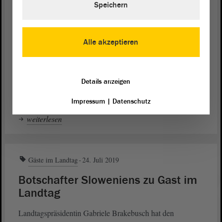
Speichern
Gäste im Landtag
04. Nov. 2019
Fregattenbesatzung zu Gast im
Landtag
Alle akzeptieren
Im Rahmen ihres Aufenthalts in Magdeburg wurde eine 16-
köpfige Delegation der Besatzung der Fregatte „Sachsen-
Details anzeigen
Anhalt“ von Landtagspräsidentin Gabriele Brakebusch im
empfangen.
Landtag
Impressum
|
Datenschutz
weiterlesen
Gäste im Landtag
24. Juli 2019
Botschafter Sloweniens zu Gast im
Landtag
Landtagspräsidentin Gabriele Brakebusch hat den