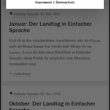
Impressum
|
Datenschutz
Einfache Sprache
07. Feb. 2019
Januar: Der Landtag in Einfacher
Sprache
Egal ob in den verschiedenen Ausschüssen oder im
,
Plenum
auch im Monat Januar war wieder jede Menge los im
. Lesen Sie hier einen Rückblick in Einfacher
Landtag
Sprache, damit Politik für möglichst viele Menschen
verständlich wird.
weiterlesen
Einfache Sprache
02. Nov. 2018
Oktober: Der Landtag in Einfacher