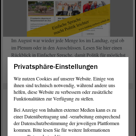
Im August war wieder jede Menge los im Landtag, egal ob
im Plenum oder in den Ausschüssen. Lesen Sie hier einen
Rückblick in Einfacher Sprache, damit Politik für möglichst
viele Menschen verständlich wird.
Privatsphäre-Einstellungen
weiterlesen
Wir nutzen Cookies auf unserer Website. Einige von
ihnen sind technisch notwendig, während andere uns
helfen, diese Website zu verbessern oder zusätzliche
Funktionalitäten zur Verfügung zu stellen.
Einfache Sprache
04. Juli 2019
Bei Anzeige von Inhalten externer Medien kann es zu
Juni: Der Landtag in Einfacher
einer Datenübertragung und -verarbeitung entsprechend
Sprache
der Datenschutzbestimmung der jeweiligen Plattformen
kommen. Bitte lesen Sie für weitere Informationen
Jetzt ist zwar Sommerpause, aber im Juni war noch jede