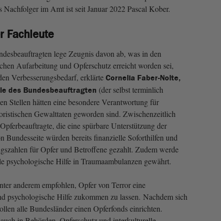
s Nachfolger im Amt ist seit Januar 2022 Pascal Kober.
 Fachleute
ndesbeauftragten lege Zeugnis davon ab, was in den
chen Aufarbeitung und Opferschutz erreicht worden sei,
den Verbesserungsbedarf, erklärte
Cornelia Faber-Nolte,
(der selbst terminlich
elle des Bundesbeauftragten
chen Stellen hätten eine besondere Verantwortung für
oristischen Gewalttaten geworden sind. Zwischenzeitlich
Opferbeauftragte, die eine spürbare Unterstützung der
on Bundesseite würden bereits finanzielle Soforthilfen und
ngszahlen für Opfer und Betroffene gezahlt. Zudem werde
lle psychologische Hilfe in Traumaambulanzen gewährt.
nter anderem empfohlen, Opfer von Terror eine
nd psychologische Hilfe zukommen zu lassen. Nachdem sich
sollen alle Bundesländer einen Opferfonds einrichten.
auch in Behörden. Opferschutz und interkulturelle