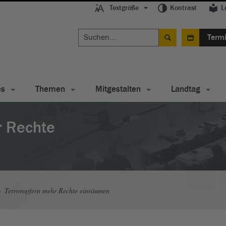
Textgröße
Kontrast
L
Term
es
Themen
Mitgestalten
Landtag
r Rechte
Terroropfern mehr Rechte einräumen