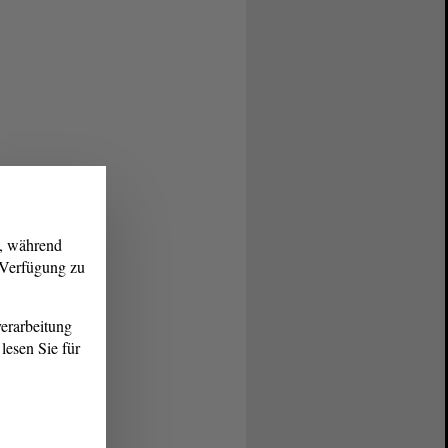
g, während
r Verfügung zu
erarbeitung
lesen Sie für