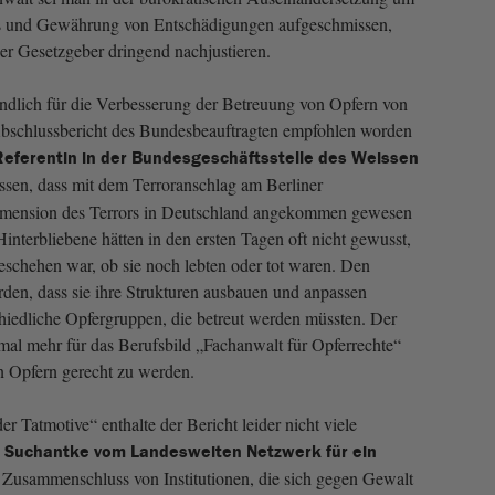
s und Gewährung von Entschädigungen aufgeschmissen,
 der Gesetzgeber dringend nachjustieren.
ändlich für die Verbesserung der Betreuung von Opfern von
 Abschlussbericht des Bundesbeauftragten empfohlen worden
Referentin in der Bundesgeschäftsstelle des Weissen
üssen, dass mit dem Terroranschlag am Berliner
Dimension des Terrors in Deutschland angekommen gewesen
Hinterbliebene hätten in den ersten Tagen oft nicht gewusst,
schehen war, ob sie noch lebten oder tot waren. Den
den, dass sie ihre Strukturen ausbauen und anpassen
hiedliche Opfergruppen, die betreut werden müssten. Der
mal mehr für das Berufsbild „Fachanwalt für Opferrechte“
n Opfern gerecht zu werden.
 Tatmotive“ enthalte der Bericht leider nicht viele
a Suchantke vom Landesweiten Netzwerk für ein
 Zusammenschluss von Institutionen, die sich gegen Gewalt