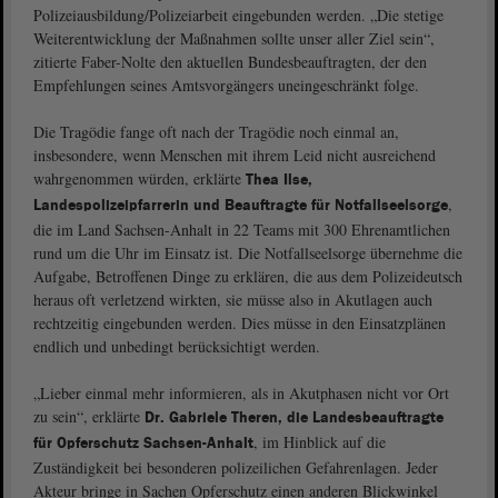
Polizeiausbildung/Polizeiarbeit eingebunden werden. „Die stetige
Weiterentwicklung der Maßnahmen sollte unser aller Ziel sein“,
zitierte Faber-Nolte den aktuellen Bundesbeauftragten, der den
Empfehlungen seines Amtsvorgängers uneingeschränkt folge.
Die Tragödie fange oft nach der Tragödie noch einmal an,
insbesondere, wenn Menschen mit ihrem Leid nicht ausreichend
wahrgenommen würden, erklärte
Thea Ilse,
,
Landespolizeipfarrerin und Beauftragte für Notfallseelsorge
die im Land Sachsen-Anhalt in 22 Teams mit 300 Ehrenamtlichen
rund um die Uhr im Einsatz ist. Die Notfallseelsorge übernehme die
Aufgabe, Betroffenen Dinge zu erklären, die aus dem Polizeideutsch
heraus oft verletzend wirkten, sie müsse also in Akutlagen auch
rechtzeitig eingebunden werden. Dies müsse in den Einsatzplänen
endlich und unbedingt berücksichtigt werden.
„Lieber einmal mehr informieren, als in Akutphasen nicht vor Ort
zu sein“, erklärte
Dr. Gabriele Theren, die Landesbeauftragte
, im Hinblick auf die
für Opferschutz Sachsen-Anhalt
Zuständigkeit bei besonderen polizeilichen Gefahrenlagen. Jeder
Akteur bringe in Sachen Opferschutz einen anderen Blickwinkel