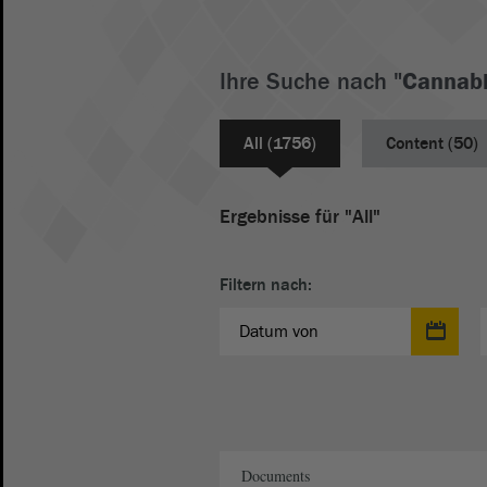
Ihre Suche nach "
Cannab
All (1756)
Content (50)
Ergebnisse für "All"
Filtern nach:
Period of time
Period 
Documents