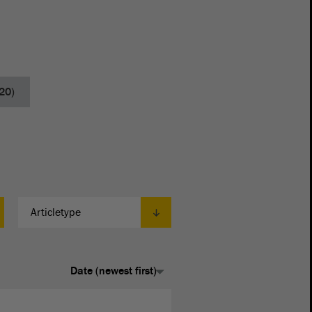
20)
Articletype
Articletype