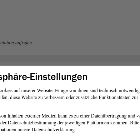
tation aufrufen
sphäre-Einstellungen
sschuss für Arbeit, Soziales,
chstellung 8/SOZ/61 18.03.2026
ookies auf unserer Website. Einige von ihnen sind technisch notwendi
lfen, diese Website zu verbessern oder zusätzliche Funktionalitäten zu
oziales, Gesundheit und Gleichstellung
on Inhalten externer Medien kann es zu einer Datenübertragung und -v
der Datenschutzbestimmung der jeweiligen Plattformen kommen. Bitte 
l
mationen unsere Datenschutzerklärung.