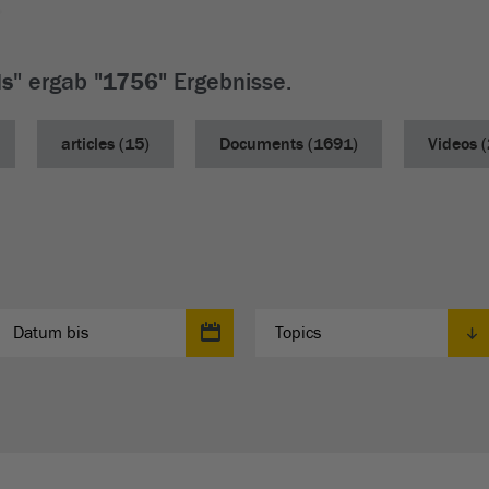
is
" ergab "
1756
" Ergebnisse.
articles (15)
Documents (1691)
Videos (
of time
Topics
Topics