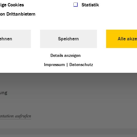
ige Cookies
Statistik
tation aufrufen
von Drittanbietern
ehnen
Speichern
Alle akze
htraucherschutzgesetzes auf den
Details anzeigen
Impressum
|
Datenschutz
rung
tation aufrufen