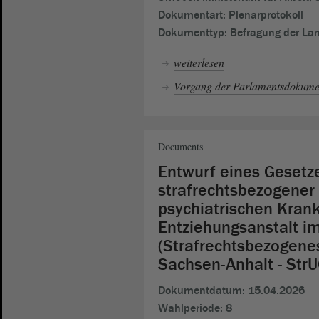
Dokumentart:
Plenarprotokoll
Dokumenttyp:
Befragung der La
weiterlesen
Vorgang der Parlamentsdokumen
Documents
Entwurf eines Gesetz
strafrechtsbezogener
psychiatrischen Kran
Entziehungsanstalt i
(Strafrechtsbezogene
Sachsen-Anhalt - Str
Dokumentdatum:
15.04.2026
Wahlperiode:
8