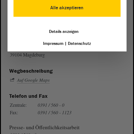
Alle akzeptieren
Postanschrift
Details anzeigen
von Sachsen-Anhalt
Landtag
Impressum
|
Datenschutz
Domplatz 6–9
39104 Magdeburg
Wegbeschreibung
Auf Google Maps
Telefon und Fax
Zentrale:
0391 / 560 - 0
Fax:
0391 / 560 - 1123
Presse- und Öffentlichkeitsarbeit