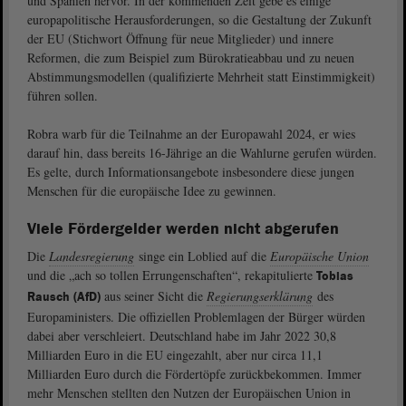
und Spanien hervor. In der kommenden Zeit gebe es einige
europapolitische Herausforderungen, so die Gestaltung der Zukunft
der EU (Stichwort Öffnung für neue Mitglieder) und innere
Reformen, die zum Beispiel zum Bürokratieabbau und zu neuen
Abstimmungsmodellen (qualifizierte Mehrheit statt Einstimmigkeit)
führen sollen.
Robra warb für die Teilnahme an der Europawahl 2024, er wies
darauf hin, dass bereits 16-Jährige an die Wahlurne gerufen würden.
Es gelte, durch Informationsangebote insbesondere diese jungen
Menschen für die europäische Idee zu gewinnen.
Viele Fördergelder werden nicht abgerufen
Die
Landesregierung
singe ein Loblied auf die
Europäische Union
und die „ach so tollen Errungenschaften“, rekapitulierte
Tobias
aus seiner Sicht die
Regierungserklärung
des
Rausch (AfD)
Europaministers. Die offiziellen Problemlagen der Bürger würden
dabei aber verschleiert. Deutschland habe im Jahr 2022 30,8
Milliarden Euro in die EU eingezahlt, aber nur circa 11,1
Milliarden Euro durch die Fördertöpfe zurückbekommen. Immer
mehr Menschen stellten den Nutzen der Europäischen Union in