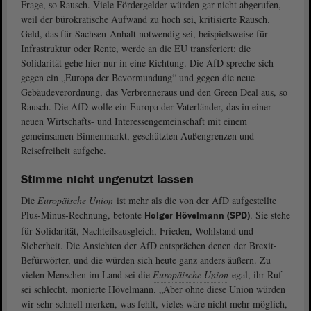
Frage, so Rausch. Viele Fördergelder würden gar nicht abgerufen,
weil der bürokratische Aufwand zu hoch sei, kritisierte Rausch.
Geld, das für Sachsen-Anhalt notwendig sei, beispielsweise für
Infrastruktur oder Rente, werde an die EU transferiert; die
Solidarität gehe hier nur in eine Richtung. Die AfD spreche sich
gegen ein „Europa der Bevormundung“ und gegen die neue
Gebäudeverordnung, das Verbrenneraus und den Green Deal aus, so
Rausch. Die AfD wolle ein Europa der Vaterländer, das in einer
neuen Wirtschafts- und Interessengemeinschaft mit einem
gemeinsamen Binnenmarkt, geschützten Außengrenzen und
Reisefreiheit aufgehe.
Stimme nicht ungenutzt lassen
Die
Europäische Union
ist mehr als die von der AfD aufgestellte
Plus-Minus-Rechnung, betonte
. Sie stehe
Holger Hövelmann (SPD)
für Solidarität, Nachteilsausgleich, Frieden, Wohlstand und
Sicherheit. Die Ansichten der AfD entsprächen denen der Brexit-
Befürwörter, und die würden sich heute ganz anders äußern. Zu
vielen Menschen im Land sei die
Europäische Union
egal, ihr Ruf
sei schlecht, monierte Hövelmann. „Aber ohne diese Union würden
wir sehr schnell merken, was fehlt, vieles wäre nicht mehr möglich,