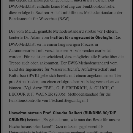
DWA-Merkblatt enthalte keine Prüfung zur Funktionskontrolle,
diese erfolge in Sachsen-Anhalt mithilfe des Methodenstandards der
Bundesanstalt für Wasserbau (BAW).
Der vom MULE genutzte Methodenstandard strotze vor Fehlern,
konterte Dr. Adam vom
. Das
Institut für angewandte Ökologie
DWA-Merkblatt sei in einem langwierigen Prozess in
Zusammenarbeit mit verschiedenen Anzuhörenden erarbeitet
worden. Für sie ist entscheidend, dass möglichst alle Fische über die
Treppe auch oben ankommen. Der BWK-Methodenstandard vom
Bund der Ingenieure für Wasserwirtschaft, Abfallwirtschaft und
Kulturbau (BWK) gebe sich bereits mit einem angekommenen Tier
pro Art zufrieden, um einen erfolgreichen Aufstieg vermerken zu
können. (Vgl. dazu: EBEL, G, F. FREDRICH, A. GLUCH, C.
LECOUR & F. WAGNER (2006): Methodenstandard für die
Funktionskontrolle von Fischaufstiegsanlagen.)
Umweltministerin Prof. Claudia Dalbert (BÜNDNIS 90/DIE
betonte: „Es gehe darum, wie man das Beste für unsere
GRÜNEN)
Fische herausholen kann!“ Dazu müssten gegebenenfalls
Unterschiede in beiden Dokumenten nochmal geprüft werden.