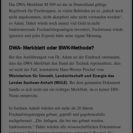
Das DWA-Merkblatt M-509 sei das in Deutschland gültige
Regelwerk für Fischtreppen, in vielen Behörden sei es „jedoch noch
nicht angekommen, nicht akzeptiert oder nicht verstanden worden“,
so Adam. Daher würde noch immer viel Geld in nicht
funktionierende Fischaufstiegsanlagen investiert, Fachwissen würde
ignoriert und jeder Experte hätte seine eigene Meinung.
DWA- Merkblatt oder BWK-Methode?
Bei den Ausführungen von Dr. Adam sei der Eindruck entstanden,
dass das DWA-Merkblatt den Stand der Technik repräsentiere, dies
sei nicht der Fall, konstatierte Hans-Werner Peschel vom
Ministerium für Umwelt, Landwirtschaft und Energie des
. Bei dem genannten Dokument
Landes Sachsen-Anhalt (MULE)
handle es sich nicht um ein richtiges Merkblatt, da es keiner DIN-
Norm entspreche.
In Sachsen-Anhalt würden seit mehr als 20 Jahren
Fischaufstiegstreppen gebaut, geprüft und gegebenenfalls
nachgebessert. „Die Anlagen, die bei uns gebaut werden,
funktionieren.“ Dabei würden alle wissenschaftlichen Erkenntnisse
und eigene Erfahrungen eingebunden, unterstrich Peschel. Das