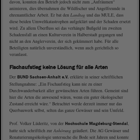
davon, konnten den Betrieb jedoch nicht zum „Aufräumen“
animieren, dies übernahmen die Wildfischer und Angelfreunde in
ehrenamtlicher Arbeit. Er bat den
Landtag
und das MULE, dass
diese beiden Umweltkatastrophen aufgeklärt und der Schaden ersetzt
wird. Zu allem Überfluss sei das verhängte Bußgeld im zweiten
Schadensfall an einen Kulturverein in Halberstadt gegangen und
nicht an den Anglerverein, der sich gekümmert habe. Für alle
Beteiligten natürlich unverständlich, wenn auch gerichtlich so
veranlasst.
Fischaufstieg keine Lösung für alle Arten
Der
erklärte in seiner schriftlichen
BUND Sachsen-Anhalt e.V.
Stellungnahme: „Ein Fischaufstieg kann nie zu einer
Durchwanderbarkeit aller gewünschten Arten führen. Gemeint sind
hier die Arten die anwesend wären, wenn ein guter ökologischer
Zustand erreicht wäre.“ Betrachtet werde derzeit immer nur das
Querbauwerk selbst, selten das ganze Gewässer und sein Umfeld.
Prof. Volker Lüderitz, von der
,
Hochschule Magdeburg-Stendal
hatte sich schriftlich zur
Anhörung
geäußert. Die AG Gewässer und
Renaturierungsökologie untersuche die Bode seit Jahren und konnte