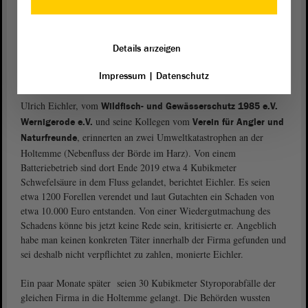
durchaus Sinn, dass Fachleute sich vor Ort mit den Bürgern träfen
und anhand von Protokollen über die Funktionskontrollen ins
Gespräch kämen. Auf diese Weise könnten mögliche Probleme
Details anzeigen
besser verstanden und gelöst werden.
Impressum
|
Datenschutz
Umweltkatastrophen an Holtemme entschädigen
Ulrich Eichler, vom
Wildfisch- und Gewässerschutz 1985 e.V.
und seine Kollegen vom
Wernigerode e.V.
Verein für Angler und
, erinnerten an zwei Umweltkatastrophen an der
Naturfreunde
Holtemme (Nebenfluss der Börde im Harz). Von einem
Batteriebetrieb sind dort Ende 2019 etwa 4 Kubikmeter
Schwefelsäure in dem Fluss gelandet, berichtet Eichler. Es seien
etwa 1200 Forellen verendet und laut Gutachten ein Schaden von
etwa 10.000 Euro entstanden. Von einer Wiedergutmachung des
Schadens könne bis jetzt keine Rede sein, kritisierte er. Angeblich
habe man keinen konkreten Täter innerhalb der Firma gefunden und
sei deshalb nicht verpflichtet zu zahlen, monierte Eichler.
Ein paar Monate später seien 30 Kubikmeter Styroporabfälle der
gleichen Firma in die Holtemme gelangt. Die Behörden wussten