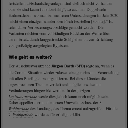
feststellen: „Fischaufstiegsanlagen sind vielfach nicht vorhanden
oder sie sind kaum funktionsfähig“, so auch am Doppelwehr
Hadmersleben, wo man bei mehreren Untersuchungen im Jahr 2020
„nicht einen einzigen wandernden Fisch feststellen [konnte].“ Es
seien daher Verbesserungsvorschläge gemacht worden. Die
Varianten reichten vom vollständigen Rückbau der Wehre über
deren Ersatz durch langgestreckte Sohlgleiten bis zur Errichtung
von großzügig ausgelegten Bypässen.
Wie geht es weiter?
Der Ausschussvorsitzende
regte an, wenn es
Jürgen Barth (SPD)
die Corona-Situation wieder zulasse, eine gemeinsame Veranstaltung
mit allen Beteiligten zu organisieren. Bei dieser könnten die
angesprochenen Themen vertieft und möglicherweise auf
Veränderungen hingewirkt werden. In der jetzigen
Legislaturperiode
werde dies jedoch kaum noch möglich sein.
Daher appellierte er an den neuen Umweltausschuss der 8.
Wahlperiode
des Landtags, das Thema erneut aufzugreifen. Für die
7.
Wahlperiode
wurde es für erledigt erklärt.