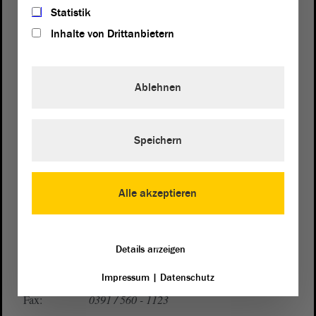
Statistik
Inhalte von Drittanbietern
Ablehnen
Postanschrift
von Sachsen-Anhalt
Landtag
Speichern
Domplatz 6–9
39104 Magdeburg
Alle akzeptieren
Wegbeschreibung
Auf Google Maps
Details anzeigen
Telefon und Fax
Impressum
|
Datenschutz
Zentrale:
0391 / 560 - 0
Fax:
0391 / 560 - 1123