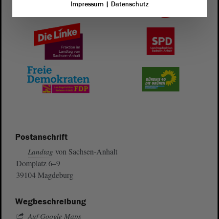
Impressum
|
Datenschutz
Postanschrift
von Sachsen-Anhalt
Landtag
Domplatz 6–9
39104 Magdeburg
Wegbeschreibung
Auf Google Maps