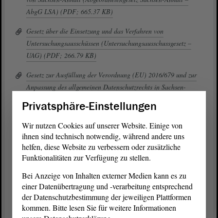
AbgG LSA) (PDF; 665.37 KB)
Gesetz über die Einsetzung und das Verfahren von
Untersuchungsausschüssen (Untersuchungsausschussgesetz –
UAG) (PDF; 266.79 KB)
Gesetz zur Ausfüllung der Verordnung (EU) 2016/679 und zur
Anpassung des allgemeinen Datenschutzrechts in Sachsen-
Anhalt (Datenschutz-Grundverordnungs-Ausfüllungsgesetz
Privatsphäre-Einstellungen
Sachsen-Anhalt – DSAG LSA) (PDF; 591.75 KB)
Wir nutzen Cookies auf unserer Website. Einige von
Geschäftsordnung des Landtags von Sachsen-Anhalt (PDF;
ihnen sind technisch notwendig, während andere uns
402.86 KB)
helfen, diese Website zu verbessern oder zusätzliche
Funktionalitäten zur Verfügung zu stellen.
Landtagsinformationsgesetz – LIG (PDF; 170.2 KB)
Bei Anzeige von Inhalten externer Medien kann es zu
Landtagsinformationsvereinbarung (PDF; 206.76 KB)
einer Datenübertragung und -verarbeitung entsprechend
der Datenschutzbestimmung der jeweiligen Plattformen
Beschluss der Landesregierung über den Aufbau der
kommen. Bitte lesen Sie für weitere Informationen
Landesregierung und die Abgrenzung der Geschäftsbereiche