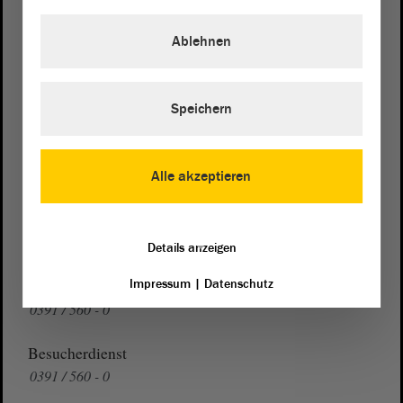
von Sachsen-Anhalt
Landtag
Ablehnen
Domplatz 6–9
39104 Magdeburg
Speichern
Wegbeschreibung
Auf Google Maps
Alle akzeptieren
Telefon und Fax
Zentrale:
0391 / 560 - 0
Fax:
0391 / 560 - 1123
Details anzeigen
Impressum
|
Datenschutz
Presse- und Öffentlichkeitsarbeit
0391 / 560 - 0
Besucherdienst
0391 / 560 - 0