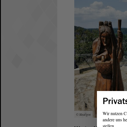
Privat
Wir nutzen C
© ltlsa/goe
andere uns he
stellen.