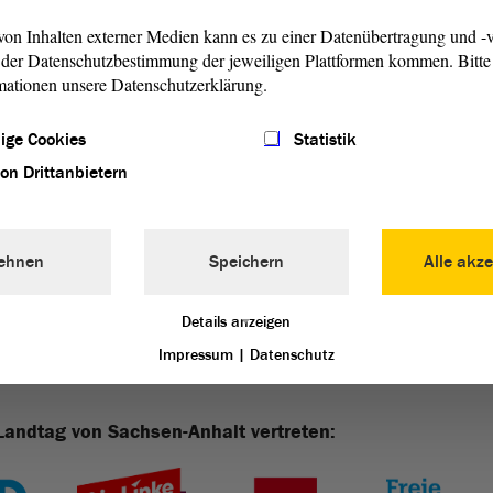
fel los ist …
on Inhalten externer Medien kann es zu einer Datenübertragung und -v
chön – so preisen Touristen wie Einheimische die Stadt
der Datenschutzbestimmung der jeweiligen Plattformen kommen. Bitte 
und vielfältige Freizeitmöglichkeiten bietet die
mationen unsere Datenschutzerklärung.
rtsteilen allen, und ihren Bewohnern zudem viel
ige Cookies
Statistik
von Drittanbietern
PDF)
ehnen
Speichern
Alle akze
Details anzeigen
Impressum
|
Datenschutz
Landtag von Sachsen-Anhalt vertreten: