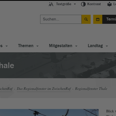
Textgröße
Kontrast
L
Term
es
Themen
Mitgestalten
Landtag
hale
schenRuf
Das Regionalfenster im ZwischenRuf
Regionalfenster Thale
Blick 