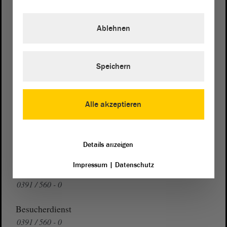
Postanschrift
von Sachsen-Anhalt
Landtag
Ablehnen
Domplatz 6–9
39104 Magdeburg
Speichern
Wegbeschreibung
Auf Google Maps
Alle akzeptieren
Telefon und Fax
Zentrale:
0391 / 560 - 0
Details anzeigen
Fax:
0391 / 560 - 1123
Impressum
|
Datenschutz
Presse- und Öffentlichkeitsarbeit
0391 / 560 - 0
Besucherdienst
0391 / 560 - 0