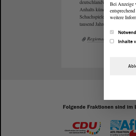
deutschlandweit vonder kultu
Bei Anzeige v
Anhalts künden. In Ströbeck 
entsprechend 
Schachspielens von Generatio
weitere Infor
tausend Jahren schon.
Notwend
Regionalfenster Schachd
Inhalte 
Abl
Folgende Fraktionen sind im 