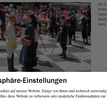
Das L
Ströbe
regelm
Spielf
Oelze
sphäre-Einstellungen
zes Dorf spielt Schach
ookies auf unserer Website. Einige von ihnen sind technisch notwendi
lfen, diese Website zu verbessern oder zusätzliche Funktionalitäten zu
 unterschiedlich in Größe und territorialer Lage diese Orte
en, dass dort Bräuche und Traditionen gepflegt werden, die