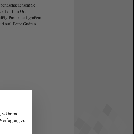
ebendschachensemble
ck führt im Ort
äßig Partien auf großem
eld auf. Foto: Gudrun
g, während
r Verfügung zu