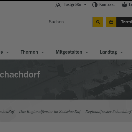
Textgröße
Kontrast
L
Term
es
Themen
Mitgestalten
Landtag
Schachdorf
schenRuf
Das Regionalfenster im ZwischenRuf
Regionalfenster Schachdorf