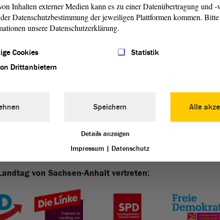
rellen Vielfalt und dem großen immateriellen Erbe Sachsen-
on Inhalten externer Medien kann es zu einer Datenübertragung und -v
beiHalberstadt zum Beispiel wird die Kunst des
der Datenschutzbestimmung der jeweiligen Plattformen kommen. Bitte 
n zu Generation weitergegeben –und das seit mehr als
mationen unsere Datenschutzerklärung.
ige Cookies
Statistik
orf Ströbeck (PDF)
von Drittanbietern
ehnen
Speichern
Alle akze
Details anzeigen
Impressum
|
Datenschutz
Landtag von Sachsen-Anhalt vertreten: