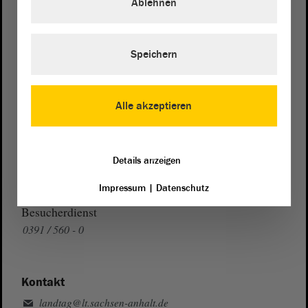
Ablehnen
Wegbeschreibung
Auf Google Maps
Speichern
Telefon und Fax
Alle akzeptieren
Zentrale:
0391 / 560 - 0
Fax:
0391 / 560 - 1123
Presse- und Öffentlichkeitsarbeit
Details anzeigen
0391 / 560 - 0
Impressum
|
Datenschutz
Besucherdienst
0391 / 560 - 0
Kontakt
landtag@lt.sachsen-anhalt.de