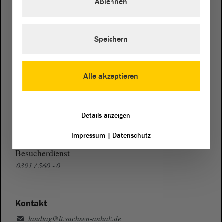
Ablehnen
Wegbeschreibung
Auf Google Maps
Speichern
Telefon und Fax
Alle akzeptieren
Zentrale:
0391 / 560 - 0
Fax:
0391 / 560 - 1123
Presse- und Öffentlichkeitsarbeit
Details anzeigen
0391 / 560 - 0
Impressum
|
Datenschutz
Besucherdienst
0391 / 560 - 0
Kontakt
landtag@lt.sachsen-anhalt.de