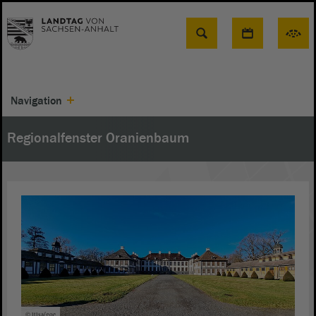
Suche
Navigation
Regionalfenster Oranienbaum
© ltlsa/goe