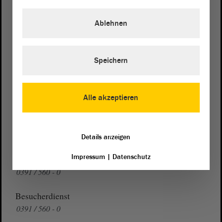
Postanschrift
von Sachsen-Anhalt
Landtag
Ablehnen
Domplatz 6–9
39104 Magdeburg
Speichern
Wegbeschreibung
Auf Google Maps
Alle akzeptieren
Telefon und Fax
Zentrale:
0391 / 560 - 0
Fax:
0391 / 560 - 1123
Details anzeigen
Impressum
|
Datenschutz
Presse- und Öffentlichkeitsarbeit
0391 / 560 - 0
Besucherdienst
0391 / 560 - 0