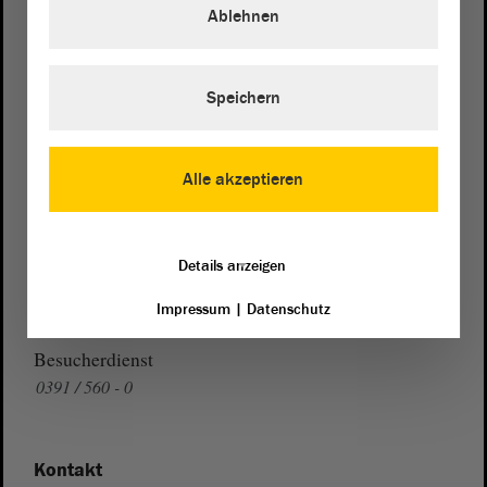
39104 Magdeburg
Ablehnen
Wegbeschreibung
Speichern
Auf Google Maps
Telefon und Fax
Alle akzeptieren
Zentrale:
0391 / 560 - 0
Fax:
0391 / 560 - 1123
Details anzeigen
Presse- und Öffentlichkeitsarbeit
0391 / 560 - 0
Impressum
|
Datenschutz
Besucherdienst
0391 / 560 - 0
Kontakt