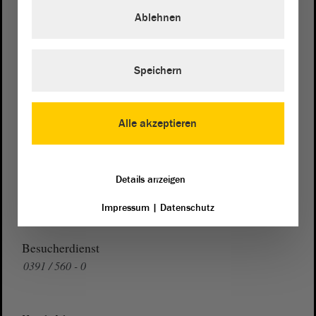
Domplatz 6–9
Ablehnen
39104 Magdeburg
Wegbeschreibung
Speichern
Auf Google Maps
Telefon und Fax
Alle akzeptieren
Zentrale:
0391 / 560 - 0
Fax:
0391 / 560 - 1123
Details anzeigen
Presse- und Öffentlichkeitsarbeit
Impressum
|
Datenschutz
0391 / 560 - 0
Besucherdienst
0391 / 560 - 0