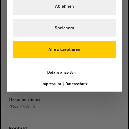
Domplatz 6–9
Ablehnen
39104 Magdeburg
Wegbeschreibung
Speichern
Auf Google Maps
Telefon und Fax
Alle akzeptieren
Zentrale:
0391 / 560 - 0
Fax:
0391 / 560 - 1123
Details anzeigen
Presse- und Öffentlichkeitsarbeit
Impressum
|
Datenschutz
0391 / 560 - 0
Besucherdienst
0391 / 560 - 0
Kontakt