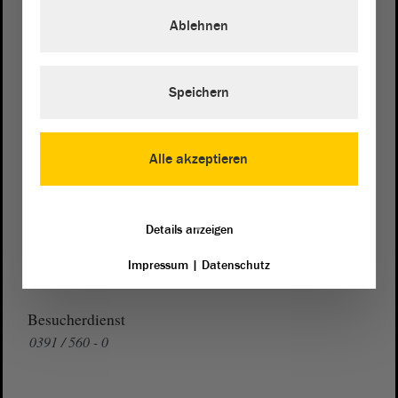
Domplatz 6–9
Ablehnen
39104 Magdeburg
Wegbeschreibung
Speichern
Auf Google Maps
Alle akzeptieren
Telefon und Fax
Zentrale:
0391 / 560 - 0
Fax:
0391 / 560 - 1123
Details anzeigen
Presse- und Öffentlichkeitsarbeit
Impressum
|
Datenschutz
0391 / 560 - 0
Besucherdienst
0391 / 560 - 0