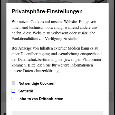
Privatsphäre-Einstellungen
Wir nutzen Cookies auf unserer Website. Einige von
ihnen sind technisch notwendig, während andere uns
helfen, diese Website zu verbessern oder zusätzliche
Funktionalitäten zur Verfügung zu stellen.
Bei Anzeige von Inhalten externer Medien kann es zu
einer Datenübertragung und -verarbeitung entsprechend
© ltlsa/Werner Klapper
der Datenschutzbestimmung der jeweiligen Plattformen
kommen. Bitte lesen Sie für weitere Informationen
Der Innenhof des Landtags von Sachsen-Anhalt.
unsere Datenschutzerklärung.
Landtag von Sachsen-Anhalt, Innenhof
Notwendige Cookies
Statistik
Inhalte von Drittanbietern
Folgende Fraktionen sind im Landtag von Sachsen-