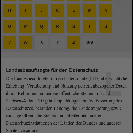
H
I
J
K
L
M
N
O
P
Q
R
S
T
U
V
W
X
Y
Z
0-9
L
Landesbeauftragte für den Datenschutz
Die Landesbeauftragte für den Datenschutz (LfD) überwacht die
Erhebung, Verarbeitung und Nutzung personenbezogener Daten
durch Behörden und andere öffentliche Stellen im Land
Sachsen-Anhalt. Sie gibt Empfehlungen zur Verbesserung des
Datenschutzes, berät den Landtag, die Landesregierung sowie
sonstige öffentliche Stellen und arbeitet mit anderen
Datenschutzinstitutionen der Länder, des Bundes und anderer
Staaten zusammen.