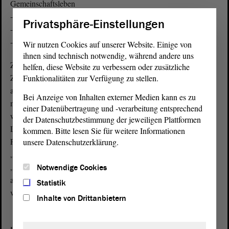
Gemeinschaftsleben
- Förderung der wirtschaftlichen Entwicklung
Privatsphäre-Einstellungen
- Erhalt der natürlichen Lebensgrundlagen
- Kultur- und Traditionspflege in allen Landesteilen
Wir nutzen Cookies auf unserer Website. Einige von
ihnen sind technisch notwendig, während andere uns
Zur Änderung der Landesverfassung bedarf es einer
helfen, diese Website zu verbessern oder zusätzliche
Zweidrittelmehrheit des Landtags. Dies geschah bislang unter
Funktionalitäten zur Verfügung zu stellen.
anderem durch die Verfassungsänderung vom 27. Januar 2005,
Bei Anzeige von Inhalten externer Medien kann es zu
mit der die Legislaturperiode von vier auf fünf Jahre erweitert
einer Datenübertragung und -verarbeitung entsprechend
wurde, vom 5. Dezember 2014, durch die Kinderrrechte in die
der Datenschutzbestimmung der jeweiligen Plattformen
Landesverfassung aufgenommen wurden, sowie mit der am 28.
kommen. Bitte lesen Sie für weitere Informationen
Februar 2020 beschlossenen Änderung, durch die die
unsere Datenschutzerklärung.
„Gleichwertigkeit der Lebensverhältnisse“ und die
„Nichtverbreitung nationalsozialistischen, rassistischen und
Notwendige Cookies
antisemitischen Gedankenguts“ in der Landesverfassung
Statistik
verankert wurden.
Inhalte von Drittanbietern