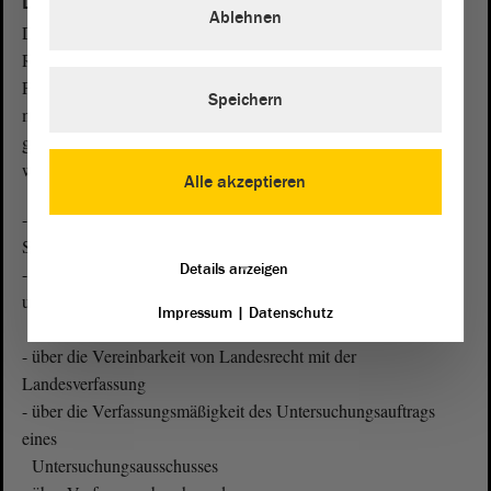
L
Landesverfassungsgericht
Ablehnen
Das Landesverfassungsgericht stellt das höchste
Rechtsprechungsorgan des Landes Sachsen-Anhalt dar. Sein
Präsident sowie sechs weitere Richterinnen und Richter werden
Speichern
mit Zweidrittelmehrheit durch den Landtag für sieben Jahre
gewählt und agieren unabhängig vom Parlament. Das Gericht
wird nur auf Antrag tätig und entscheidet:
Alle akzeptieren
- über die Auslegung der Verfassung aus Anlass von
Streitigkeiten
Details anzeigen
- über die Durchführung von Volksinitiativen, Volksbegehren
und
Impressum
|
Datenschutz
Volksentscheiden
- über die Vereinbarkeit von Landesrecht mit der
Landesverfassung
- über die Verfassungsmäßigkeit des Untersuchungsauftrags
eines
Untersuchungsausschusses