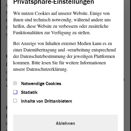
Privatsphäre-Einstellungen
Wahl des Landtagspräsidenten geleitet. Sie beginnt mit dem
Namensaufruf der Abgeordneten und dem Inkraftsetzen einer
Wir nutzen Cookies auf unserer Website. Einige von
ihnen sind technisch notwendig, während andere uns
Geschäftsordnung. Des Weiteren erfolgt in der konstituierenden
helfen, diese Website zu verbessern oder zusätzliche
Sitzung die Wahl der Landtagsvizepräsidenten und der
Funktionalitäten zur Verfügung zu stellen.
Schriftführer.
Bei Anzeige von Inhalten externer Medien kann es zu
einer Datenübertragung und -verarbeitung entsprechend
K
der Datenschutzbestimmung der jeweiligen Plattformen
Konstruktives Misstrauensvotum
kommen. Bitte lesen Sie für weitere Informationen
Der Landtag kann dem Ministerpräsidenten das Misstrauen nur
unsere Datenschutzerklärung.
dadurch aussprechen, dass er mit der Mehrheit seiner Mitglieder
einen Nachfolger wählt. Der Antrag muss von mindestens einem
Notwendige Cookies
Viertel der Mitglieder des Landtags gestellt werden.
Statistik
Inhalte von Drittanbietern
K
Kostenpauschale
Ein Mitglied des Landtags erhält für allgemeine Kosten, die sich
aus seiner Stellung als Abgeordneter ergeben, ab 1. Juli 2026
Ablehnen
eine monatliche Pauschale in Höhe von 2 372,27 Euro,