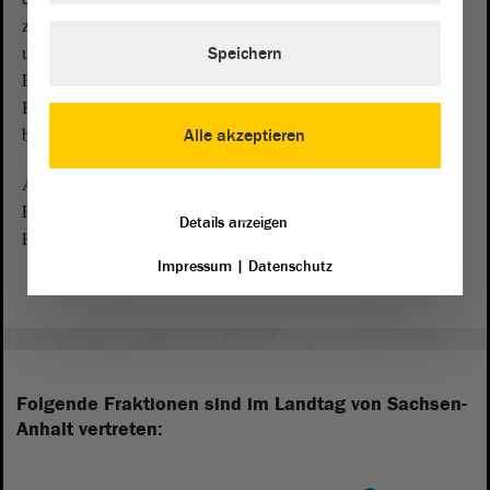
zusätzlich zur Diät. Im Gegensatz zu dieser
unterliegt die Kostenpauschale jedoch nicht der
Speichern
Einkommensteuer. Abgeordnete, die als Mitglied der
Bundesregierung oder einer Landesregierung Amtsbezüge
beziehen, erhalten 20 Prozent der Kostenpauschale.
Alle akzeptieren
Ausschussvorsitzende erhalten für die Zeit der Ausübung dieser
Funktion eine zusätzliche Aufwandsentschädigung von 500
Details anzeigen
Euro.
Impressum
|
Datenschutz
Folgende Fraktionen sind im Landtag von Sachsen-
Anhalt vertreten: