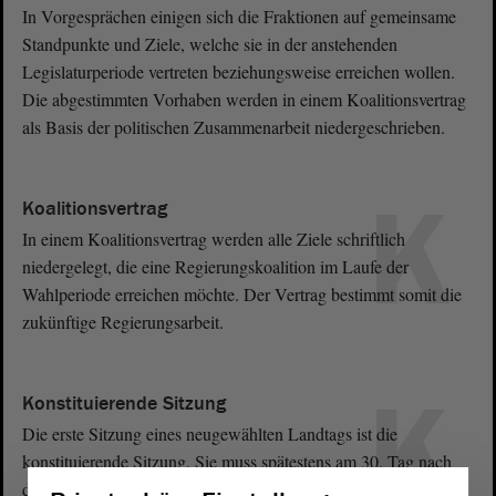
In Vorgesprächen einigen sich die Fraktionen auf gemeinsame
Standpunkte und Ziele, welche sie in der anstehenden
Legislaturperiode vertreten beziehungsweise erreichen wollen.
Die abgestimmten Vorhaben werden in einem Koalitionsvertrag
als Basis der politischen Zusammenarbeit niedergeschrieben.
K
Koalitionsvertrag
In einem Koalitionsvertrag werden alle Ziele schriftlich
niedergelegt, die eine Regierungskoalition im Laufe der
Wahlperiode erreichen möchte. Der Vertrag bestimmt somit die
zukünftige Regierungsarbeit.
K
Konstituierende Sitzung
Die erste Sitzung eines neugewählten Landtags ist die
konstituierende Sitzung. Sie muss spätestens am 30. Tag nach
der Wahl erfolgen und wird durch den Alterspräsidenten bis zur