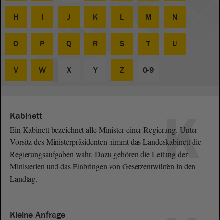
H
I
J
K
L
M
N
O
P
Q
R
S
T
U
V
W
X
Y
Z
0-9
K
Kabinett
Ein Kabinett bezeichnet alle Minister einer Regierung. Unter
Vorsitz des Ministerpräsidenten nimmt das Landeskabinett die
Regierungsaufgaben wahr. Dazu gehören die Leitung der
Ministerien und das Einbringen von Gesetzentwürfen in den
Landtag.
Kleine Anfrage