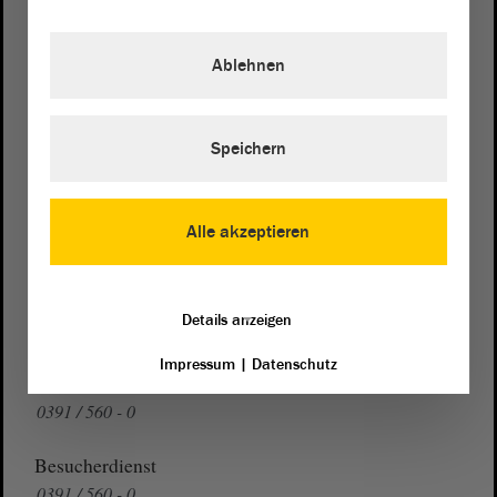
Postanschrift
Landtag von Sachsen-Anhalt
Ablehnen
Domplatz 6–9
39104 Magdeburg
Speichern
Wegbeschreibung
Auf Google Maps
Alle akzeptieren
Telefon und Fax
Zentrale:
0391 / 560 - 0
Details anzeigen
Fax:
0391 / 560 - 1123
Impressum
|
Datenschutz
Presse- und Öffentlichkeitsarbeit
0391 / 560 - 0
Besucherdienst
0391 / 560 - 0