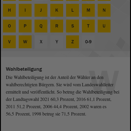
H
I
J
K
L
M
N
O
P
Q
R
S
T
U
V
W
X
Y
Z
0-9
W
Wahlbeteiligung
Die Wahlbeteiligung ist der Anteil der Wähler an den
wahlberechtigten Bürgern. Sie wird vom Landeswahlleiter
ermittelt und veröffentlicht. So betrug die Wahlbeteiligung bei
der Landtagswahl 2021 60,3 Prozent, 2016 61,1 Prozent,
2011 51,2 Prozent, 2006 44,4 Prozent, 2002 waren es
56,5 Prozent, 1998 betrug sie 71,5 Prozent.