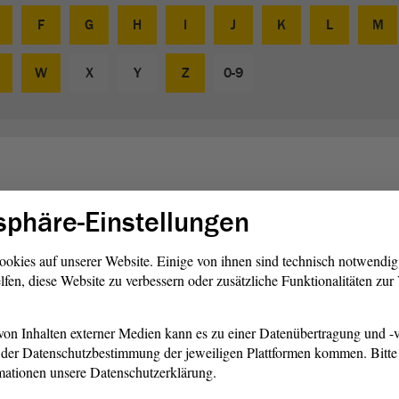
F
G
H
I
J
K
L
M
W
X
Y
Z
0-9
ischer Geschäftsführer
sphäre-Einstellungen
ntarischen Geschäftsführers ist es, die parlamentarische
ookies auf unserer Website. Einige von ihnen sind technisch notwendi
rdinieren. Gemeinsam mit seinen Kollegen aus den anderen
lfen, diese Website zu verbessern oder zusätzliche Funktionalitäten zu
 anderem einen Vorschlag für die Tagesordnung der
invernehmen mit dem Vorstand der Fraktion die
on Inhalten externer Medien kann es zu einer Datenübertragung und -v
ung fest und organisiert die Aufgaben der Arbeitsgruppen
der Datenschutzbestimmung der jeweiligen Plattformen kommen. Bitte 
.
mationen unsere Datenschutzerklärung.