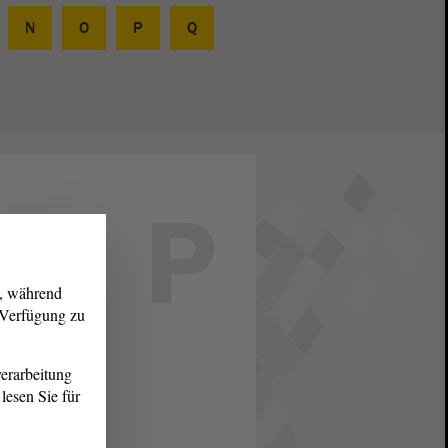
N
O
P
Q
P
g, während
r Verfügung zu
erarbeitung
lesen Sie für