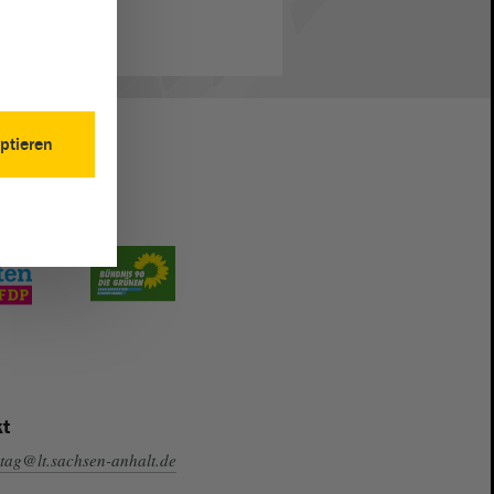
ptieren
t
tag@lt.sachsen-anhalt.de