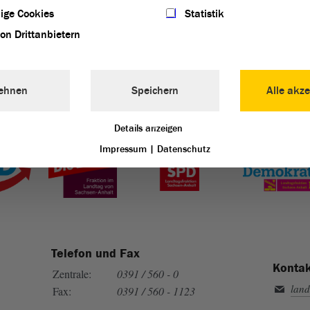
ige Cookies
Statistik
von Drittanbietern
ehnen
Speichern
Alle akze
Landtag von Sachsen-Anhalt vertreten:
Details anzeigen
Impressum
|
Datenschutz
Telefon und Fax
Kontak
Zentrale:
0391 / 560 - 0
land
Fax:
0391 / 560 - 1123