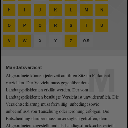
H
I
J
K
L
M
N
O
P
Q
R
S
T
U
V
W
X
Y
Z
0-9
M
Mandatsverzicht
Abgeordnete können jederzeit auf ihren Sitz im Parlament
verzichten. Der Verzicht muss gegenüber dem
Landtagspräsidenten erklärt werden. Der vom
Landtagspräsidenten bestätigte Verzicht ist unwiderruflich. Die
Verzichtserklärung muss freiwillig, unbedingt sowie
unbeeinflusst von Täuschung oder Drohung erfolgen. Die
Entscheidung darüber muss unverzüglich getroffen, dem
Abgeordneten zugestellt und als Landtagsdrucksache verteilt