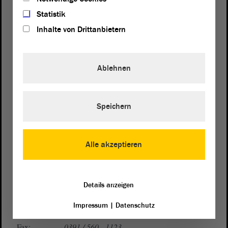
Statistik
Inhalte von Drittanbietern
Ablehnen
Postanschrift
Landtag von Sachsen-Anhalt
Speichern
Domplatz 6–9
39104 Magdeburg
Alle akzeptieren
Wegbeschreibung
Auf Google Maps
Details anzeigen
Telefon und Fax
Impressum
|
Datenschutz
Zentrale:
0391 / 560 - 0
Fax:
0391 / 560 - 1123