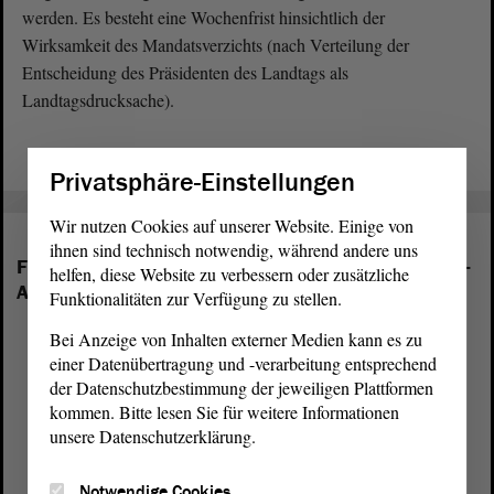
werden. Es besteht eine Wochenfrist hinsichtlich der
Wirksamkeit des Mandatsverzichts (nach Verteilung der
Entscheidung des Präsidenten des Landtags als
Landtagsdrucksache).
Privatsphäre-Einstellungen
Wir nutzen Cookies auf unserer Website. Einige von
ihnen sind technisch notwendig, während andere uns
Folgende Fraktionen sind im Landtag von Sachsen-
helfen, diese Website zu verbessern oder zusätzliche
Anhalt vertreten:
Funktionalitäten zur Verfügung zu stellen.
Bei Anzeige von Inhalten externer Medien kann es zu
einer Datenübertragung und -verarbeitung entsprechend
der Datenschutzbestimmung der jeweiligen Plattformen
kommen. Bitte lesen Sie für weitere Informationen
unsere Datenschutzerklärung.
Notwendige Cookies