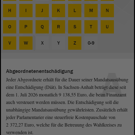
H
I
J
K
L
M
N
O
P
Q
R
S
T
U
V
W
X
Y
Z
0-9
A
Abgeordnetenentschädigung
Jeder Abgeordnete erhält für die Dauer seiner Mandatsausübung
eine Entschädigung (Diät). In Sachsen-Anhalt beträgt diese seit
dem 1. Juli 2026 monatlich 9 138,55 Euro, die beim Finanzamt
auch versteuert werden müssen. Die Entschädigung soll die
unabhängige Mandatsausübung gewährleisten. Zusätzlich erhält
jeder Parlamentarier eine steuerfreie Kostenpauschale von
2 372,27 Euro, welche für die Betreuung des Wahlkreises zu
verwenden ist.