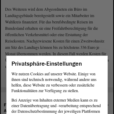
Des Weiteren wird dem Abgeordneten ein Büro im
Landtagsgebäude bereitgestellt sowie ein Mitarbeiter im
Wahlkreis finanziert. Für das berufsbedingte Reisen im
Bundesland erhalten sie eine Freifahrtberechtigung für die
öffentlichen Verkehrsmittel oder eine Erstattung der
Reisekosten. Nachgewiesene Kosten für einen Zweitwohnsitz
am Sitz des Landtags können bis zu höchstens 336 Euro je
Monat übernommen werden. In diesem Fall werden Kosten für
Übernachtungen im Zusammenhang mit Sitzungen des Landtags
Privatsphäre-Einstellungen
und seiner Ausschüsse in Magdeburg nicht erstattet.
Wir nutzen Cookies auf unserer Website. Einige von
ihnen sind technisch notwendig, während andere uns
helfen, diese Website zu verbessern oder zusätzliche
Funktionalitäten zur Verfügung zu stellen.
Bei Anzeige von Inhalten externer Medien kann es zu
Folgende Fraktionen sind im Landtag von Sachsen-
einer Datenübertragung und -verarbeitung entsprechend
Anhalt vertreten:
der Datenschutzbestimmung der jeweiligen Plattformen