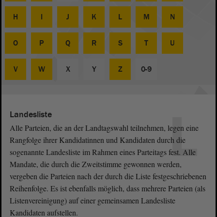
H
I
J
K
L
M
N
O
P
Q
R
S
T
U
V
W
X
Y
Z
0-9
L
Landesliste
Alle Parteien, die an der Landtagswahl teilnehmen, legen eine
Rangfolge ihrer Kandidatinnen und Kandidaten durch die
sogenannte Landesliste im Rahmen eines Parteitags fest. Alle
Mandate, die durch die Zweitstimme gewonnen werden,
vergeben die Parteien nach der durch die Liste festgeschriebenen
Reihenfolge. Es ist ebenfalls möglich, dass mehrere Parteien (als
Listenvereinigung) auf einer gemeinsamen Landesliste
Kandidaten aufstellen.