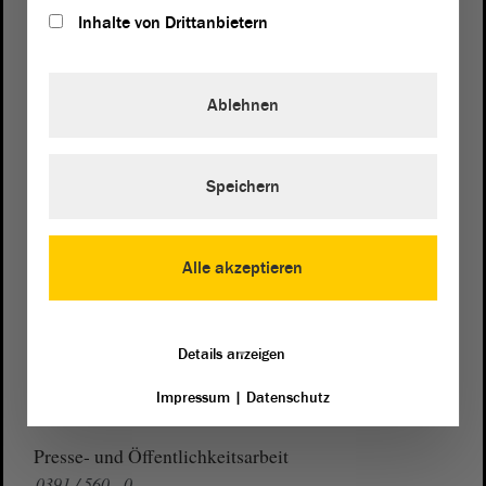
Inhalte von Drittanbietern
Ablehnen
Postanschrift
Landtag von Sachsen-Anhalt
Domplatz 6–9
Speichern
39104 Magdeburg
Wegbeschreibung
Alle akzeptieren
Auf Google Maps
Telefon und Fax
Details anzeigen
Zentrale:
0391 / 560 - 0
Impressum
|
Datenschutz
Fax:
0391 / 560 - 1123
Presse- und Öffentlichkeitsarbeit
0391 / 560 - 0