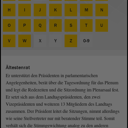
H
I
J
K
L
M
N
O
P
Q
R
S
T
U
V
W
X
Y
Z
0-9
Ältestenrat
Er unterstützt den Präsidenten in parlamentarischen
Angelegenheiten, berät über die Tagesordnung für das Plenum
und legt die Redezeiten und die Sitzordnung im Plenarsaal fest.
Er setzt sich aus dem Landtagspräsidenten, den zwei
Vizepräsidenten und weiteren 13 Mitgliedern des Landtags
zusammen. Der Präsident leitet die Sitzungen, nimmt allerdings
wie seine Stellvertreter nur mit beratender Stimme teil. Somit
verhält sich die Stimmgewichtung analog zu den anderen