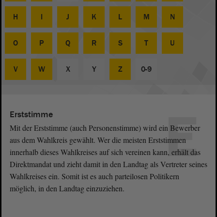
H
I
J
K
L
M
N
O
P
Q
R
S
T
U
V
W
X
Y
Z
0-9
E
Erststimme
Mit der Erststimme (auch Personenstimme) wird ein Bewerber
aus dem Wahlkreis gewählt. Wer die meisten Erststimmen
innerhalb dieses Wahlkreises auf sich vereinen kann, erhält das
Direktmandat und zieht damit in den Landtag als Vertreter seines
Wahlkreises ein. Somit ist es auch parteilosen Politikern
möglich, in den Landtag einzuziehen.