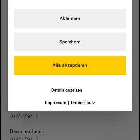
Postanschrift
Landtag von Sachsen-Anhalt
Ablehnen
Domplatz 6–9
39104 Magdeburg
Speichern
Wegbeschreibung
Auf Google Maps
Alle akzeptieren
Telefon und Fax
Zentrale:
0391 / 560 - 0
Details anzeigen
Fax:
0391 / 560 - 1123
Impressum
|
Datenschutz
Presse- und Öffentlichkeitsarbeit
0391 / 560 - 0
Besucherdienst
0391 / 560 - 0