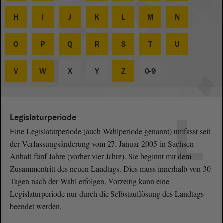
H
I
J
K
L
M
N
O
P
Q
R
S
T
U
V
W
X
Y
Z
0-9
L
Legislaturperiode
Eine Legislaturperiode (auch Wahlperiode genannt) umfasst seit
der Verfassungsänderung vom 27. Januar 2005 in Sachsen-
Anhalt fünf Jahre (vorher vier Jahre). Sie beginnt mit dem
Zusammentritt des neuen Landtags. Dies muss innerhalb von 30
Tagen nach der Wahl erfolgen. Vorzeitig kann eine
Legislaturperiode nur durch die Selbstauflösung des Landtags
beendet werden.