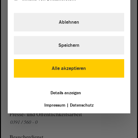
Postanschrift
Ablehnen
Landtag von Sachsen-Anhalt
Domplatz 6–9
39104 Magdeburg
Speichern
Wegbeschreibung
Auf Google Maps
Alle akzeptieren
Telefon und Fax
Zentrale:
0391 / 560 - 0
Details anzeigen
Fax:
0391 / 560 - 1123
Impressum
|
Datenschutz
Presse- und Öffentlichkeitsarbeit
0391 / 560 - 0
Besucherdienst