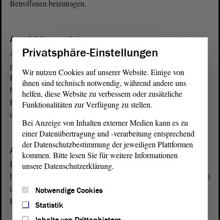
Betroffenen beizutragen.
A
Ausgleichsmandat
Privatsphäre-Einstellungen
Ausgleichsmandate dienen dazu, die bei der Wahl zustande
gekommenen Überhangmandate so auszugleichen, dass andere
Wir nutzen Cookies auf unserer Website. Einige von
Parteien, die keine Überhangmandate bekommen haben, nicht
ihnen sind technisch notwendig, während andere uns
benachteiligt werden. Ziel ist es, eine Zusammensetzung des
helfen, diese Website zu verbessern oder zusätzliche
Parlaments zu erreichen, die der Zweitstimmenverteilung
Funktionalitäten zur Verfügung zu stellen.
entspricht.
Bei Anzeige von Inhalten externer Medien kann es zu
einer Datenübertragung und -verarbeitung entsprechend
A
der Datenschutzbestimmung der jeweiligen Plattformen
Ausschuss
kommen. Bitte lesen Sie für weitere Informationen
Die intensivste Auseinandersetzung der Abgeordneten mit
unsere Datenschutzerklärung.
bestimmten Themen findet in den Ausschüssen statt. Sie bereiten
die Themen für die Plenarsitzung vor und geben
Notwendige Cookies
Beschlussempfehlungen ab.
Statistik