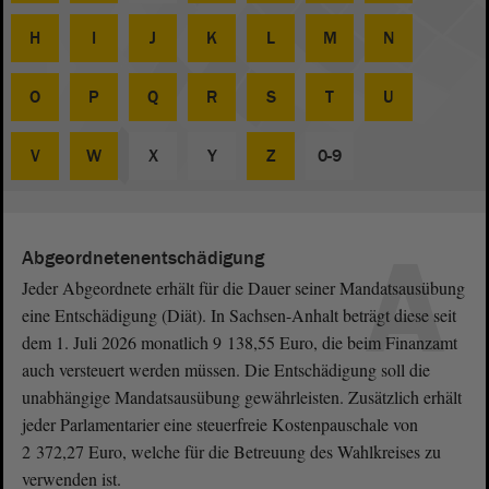
H
I
J
K
L
M
N
O
P
Q
R
S
T
U
V
W
X
Y
Z
0-9
A
Abgeordnetenentschädigung
Jeder Abgeordnete erhält für die Dauer seiner Mandatsausübung
eine Entschädigung (Diät). In Sachsen-Anhalt beträgt diese seit
dem 1. Juli 2026 monatlich 9 138,55 Euro, die beim Finanzamt
auch versteuert werden müssen. Die Entschädigung soll die
unabhängige Mandatsausübung gewährleisten. Zusätzlich erhält
jeder Parlamentarier eine steuerfreie Kostenpauschale von
2 372,27 Euro, welche für die Betreuung des Wahlkreises zu
verwenden ist.