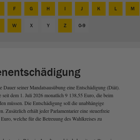
F
G
H
I
J
K
L
M
W
X
Y
Z
0-9
enentschädigung
die Dauer seiner Mandatsausübung eine Entschädigung (Diät).
e seit dem 1. Juli 2026 monatlich 9 138,55 Euro, die beim
den müssen. Die Entschädigung soll die unabhängige
 Zusätzlich erhält jeder Parlamentarier eine steuerfreie
Euro, welche für die Betreuung des Wahlkreises zu