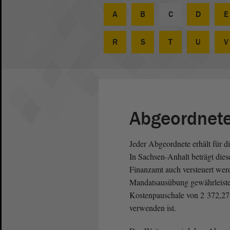
A
B
C
D
E
R
S
T
U
V
Abgeordnet
Jeder Abgeordnete erhält für 
In Sachsen-Anhalt beträgt dies
Finanzamt auch versteuert wer
Mandatsausübung gewährleisten.
Kostenpauschale von 2 372,27 
verwenden ist.