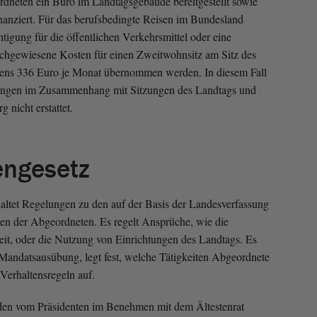
neten ein Büro im Landtagsgebäude bereitgestellt sowie
inanziert. Für das berufsbedingte Reisen im Bundesland
chtigung für die öffentlichen Verkehrsmittel oder eine
achgewiesene Kosten für einen Zweitwohnsitz am Sitz des
tens 336 Euro je Monat übernommen werden. In diesem Fall
ungen im Zusammenhang mit Sitzungen des Landtags und
 nicht erstattet.
engesetz
ltet Regelungen zu den auf der Basis der Landesverfassung
ten der Abgeordneten. Es regelt Ansprüche, wie die
t, oder die Nutzung von Einrichtungen des Landtags. Es
 Mandatsausübung, legt fest, welche Tätigkeiten Abgeordnete
 Verhaltensregeln auf.
en vom Präsidenten im Benehmen mit dem Ältestenrat