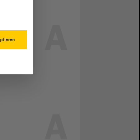
A
ptieren
A