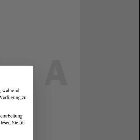
A
g, während
r Verfügung zu
erarbeitung
lesen Sie für