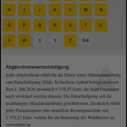
H
I
J
K
L
M
N
O
P
Q
R
S
T
U
V
W
X
Y
Z
0-9
A
Abgeordnetenentschädigung
Jeder Abgeordnete erhält für die Dauer seiner Mandatsausübung
eine Entschädigung (Diät). In Sachsen-Anhalt beträgt diese seit
dem 1. Juli 2026 monatlich 9 138,55 Euro, die beim Finanzamt
auch versteuert werden müssen. Die Entschädigung soll die
unabhängige Mandatsausübung gewährleisten. Zusätzlich erhält
jeder Parlamentarier eine steuerfreie Kostenpauschale von
2 372,27 Euro, welche für die Betreuung des Wahlkreises zu
verwenden ist.