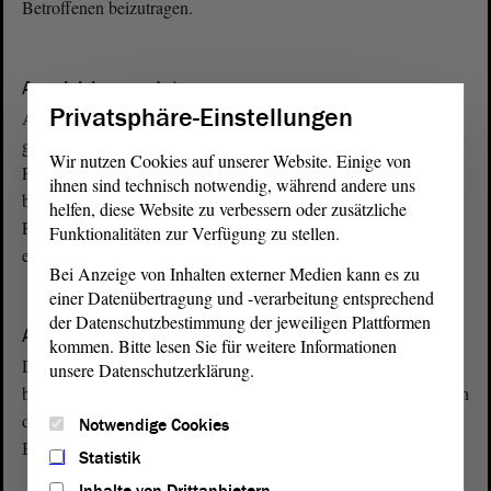
Betroffenen beizutragen.
A
Ausgleichsmandat
Privatsphäre-Einstellungen
Ausgleichsmandate dienen dazu, die bei der Wahl zustande
gekommenen Überhangmandate so auszugleichen, dass andere
Wir nutzen Cookies auf unserer Website. Einige von
Parteien, die keine Überhangmandate bekommen haben, nicht
ihnen sind technisch notwendig, während andere uns
benachteiligt werden. Ziel ist es, eine Zusammensetzung des
helfen, diese Website zu verbessern oder zusätzliche
Parlaments zu erreichen, die der Zweitstimmenverteilung
Funktionalitäten zur Verfügung zu stellen.
entspricht.
Bei Anzeige von Inhalten externer Medien kann es zu
einer Datenübertragung und -verarbeitung entsprechend
A
der Datenschutzbestimmung der jeweiligen Plattformen
Ausschuss
kommen. Bitte lesen Sie für weitere Informationen
Die intensivste Auseinandersetzung der Abgeordneten mit
unsere Datenschutzerklärung.
bestimmten Themen findet in den Ausschüssen statt. Sie bereiten
die Themen für die Plenarsitzung vor und geben
Notwendige Cookies
Beschlussempfehlungen ab.
Statistik