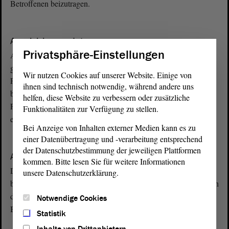
Betroffenen beizutragen.
A
Ausgleichsmandat
Privatsphäre-Einstellungen
Ausgleichsmandate dienen dazu, die bei der Wahl zustande
gekommenen Überhangmandate so auszugleichen, dass andere
Wir nutzen Cookies auf unserer Website. Einige von
Parteien, die keine Überhangmandate bekommen haben, nicht
ihnen sind technisch notwendig, während andere uns
benachteiligt werden. Ziel ist es, eine Zusammensetzung des
helfen, diese Website zu verbessern oder zusätzliche
Parlaments zu erreichen, die der Zweitstimmenverteilung
Funktionalitäten zur Verfügung zu stellen.
entspricht.
Bei Anzeige von Inhalten externer Medien kann es zu
einer Datenübertragung und -verarbeitung entsprechend
A
der Datenschutzbestimmung der jeweiligen Plattformen
Ausschuss
kommen. Bitte lesen Sie für weitere Informationen
Die intensivste Auseinandersetzung der Abgeordneten mit
unsere Datenschutzerklärung.
bestimmten Themen findet in den Ausschüssen statt. Sie bereiten
die Themen für die Plenarsitzung vor und geben
Notwendige Cookies
Beschlussempfehlungen ab.
Statistik