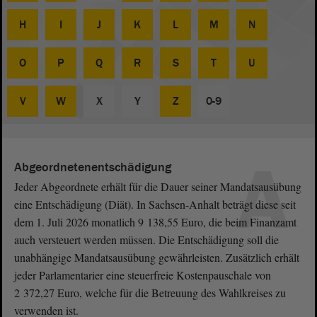
H
I
J
K
L
M
N
O
P
Q
R
S
T
U
V
W
X
Y
Z
0-9
A
Abgeordnetenentschädigung
Jeder Abgeordnete erhält für die Dauer seiner Mandatsausübung
eine Entschädigung (Diät). In Sachsen-Anhalt beträgt diese seit
dem 1. Juli 2026 monatlich 9 138,55 Euro, die beim Finanzamt
auch versteuert werden müssen. Die Entschädigung soll die
unabhängige Mandatsausübung gewährleisten. Zusätzlich erhält
jeder Parlamentarier eine steuerfreie Kostenpauschale von
2 372,27 Euro, welche für die Betreuung des Wahlkreises zu
verwenden ist.