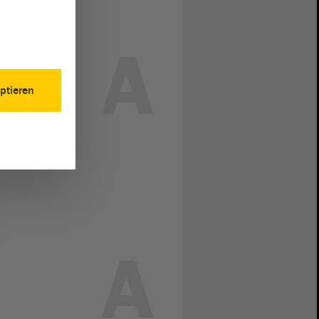
A
ptieren
A