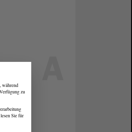
A
g, während
r Verfügung zu
erarbeitung
lesen Sie für