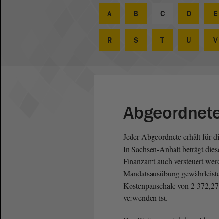
A
B
C
D
E
R
S
T
U
V
Abgeordnet
Jeder Abgeordnete erhält für 
In Sachsen-Anhalt beträgt dies
Finanzamt auch versteuert wer
Mandatsausübung gewährleisten.
Kostenpauschale von 2 372,27 
verwenden ist.