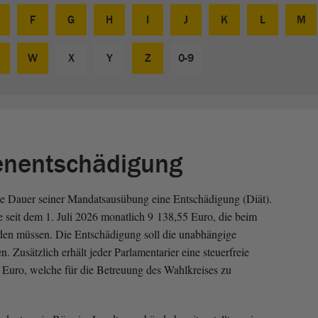
F
G
H
I
J
K
L
M
W
X
Y
Z
0-9
enentschädigung
die Dauer seiner Mandatsausübung eine Entschädigung (Diät).
e seit dem 1. Juli 2026 monatlich 9 138,55 Euro, die beim
den müssen. Die Entschädigung soll die unabhängige
 Zusätzlich erhält jeder Parlamentarier eine steuerfreie
Euro, welche für die Betreuung des Wahlkreises zu