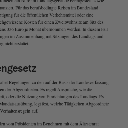
neten ein Büro im Landtagsgebäude bereitgestellt sowie
inanziert. Für das berufsbedingte Reisen im Bundesland
chtigung für die öffentlichen Verkehrsmittel oder eine
achgewiesene Kosten für einen Zweitwohnsitz am Sitz des
tens 336 Euro je Monat übernommen werden. In diesem Fall
ungen im Zusammenhang mit Sitzungen des Landtags und
 nicht erstattet.
engesetz
ltet Regelungen zu den auf der Basis der Landesverfassung
ten der Abgeordneten. Es regelt Ansprüche, wie die
t, oder die Nutzung von Einrichtungen des Landtags. Es
 Mandatsausübung, legt fest, welche Tätigkeiten Abgeordnete
 Verhaltensregeln auf.
en vom Präsidenten im Benehmen mit dem Ältestenrat