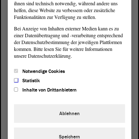
ihnen sind technisch notwendig, während andere uns
helfen, diese Website zu verbessern oder zusätzliche
Funktionalitäten zur Verfügung zu stellen.
Bei Anzeige von Inhalten externer Medien kann es zu
einer Datenübertragung und -verarbeitung entsprechend
der Datenschutzbestimmung der jeweiligen Plattformen
kommen. Bitte lesen Sie für weitere Informationen
unsere Datenschutzerklärung.
Postanschrift
von Sachsen-Anhalt
Landtag
Notwendige Cookies
Domplatz 6–9
Statistik
39104 Magdeburg
Inhalte von Drittanbietern
Wegbeschreibung
Auf Google Maps
Ablehnen
Telefon und Fax
Zentrale:
0391 / 560 - 0
Speichern