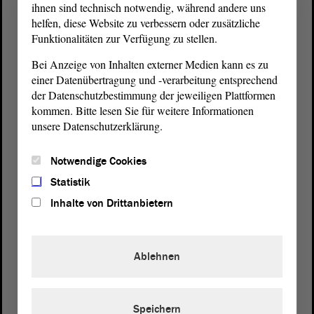
ihnen sind technisch notwendig, während andere uns
helfen, diese Website zu verbessern oder zusätzliche
Funktionalitäten zur Verfügung zu stellen.
Bei Anzeige von Inhalten externer Medien kann es zu
einer Datenübertragung und -verarbeitung entsprechend
der Datenschutzbestimmung der jeweiligen Plattformen
kommen. Bitte lesen Sie für weitere Informationen
unsere Datenschutzerklärung.
Postanschrift
von Sachsen-Anhalt
Landtag
Notwendige Cookies
Domplatz 6–9
Statistik
39104 Magdeburg
Inhalte von Drittanbietern
Wegbeschreibung
Auf Google Maps
Ablehnen
Telefon und Fax
Zentrale:
0391 / 560 - 0
Speichern