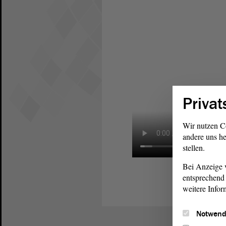
Privat
Wir nutzen C
andere uns he
stellen.
Bei Anzeige v
entsprechend 
weitere Infor
Notwend