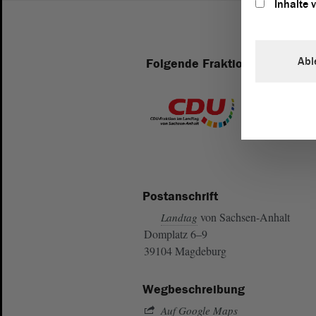
Inhalte 
Abl
Folgende Fraktionen sind im 
Postanschrift
von Sachsen-Anhalt
Landtag
Domplatz 6–9
39104 Magdeburg
Wegbeschreibung
Auf Google Maps