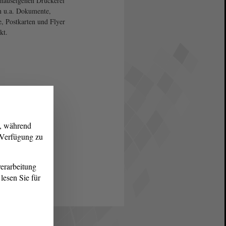
 hauseigenen Druckerei
 u.a. Dokumente,
e, Postkarten und Flyer
kt.
g, während
r Verfügung zu
erarbeitung
lesen Sie für