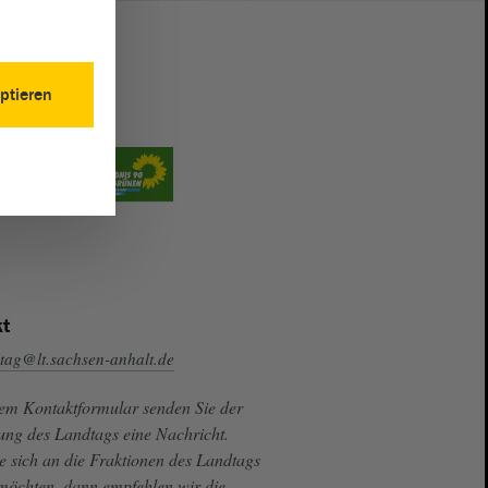
ptieren
t
tag@lt.sachsen-anhalt.de
sem Kontaktformular senden Sie der
ung des Landtags eine Nachricht.
e sich an die Fraktionen des Landtags
 möchten, dann empfehlen wir die