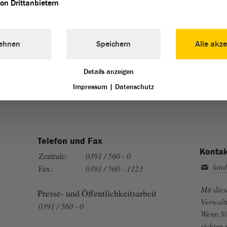
von Drittanbietern
ehnen
Speichern
Alle akze
Landtag von Sachsen-Anhalt vertreten:
Details anzeigen
Impressum
|
Datenschutz
Telefon und Fax
Kontak
Zentrale:
0391 / 560 - 0
land
Fax:
0391 / 560 - 1123
Mit die
Presse- und Öffentlichkeitsarbeit
Verwalt
0391 / 560 - 0
Wenn Si
richten