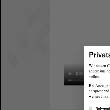
Privat
Wir nutzen C
andere uns he
stellen.
Bei Anzeige v
entsprechend 
weitere Infor
Notwend