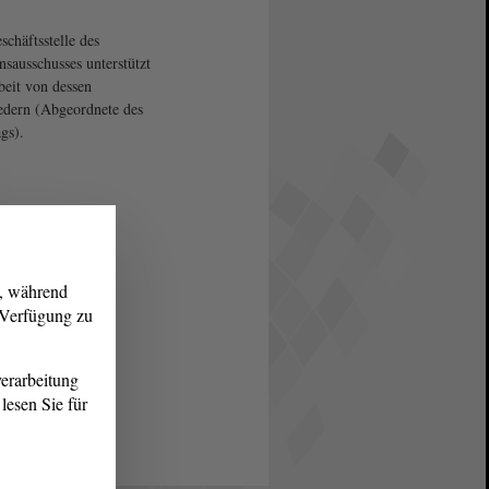
schäftsstelle des
onsausschusses unterstützt
beit von dessen
edern (Abgeordnete des
gs).
g, während
r Verfügung zu
erarbeitung
lesen Sie für