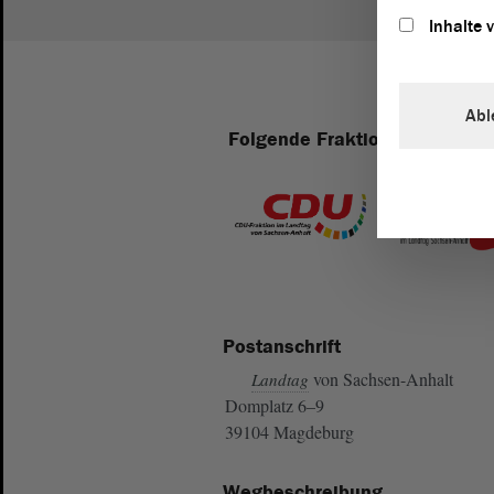
Inhalte 
Abl
Folgende Fraktionen sind im 
Postanschrift
von Sachsen-Anhalt
Landtag
Domplatz 6–9
39104 Magdeburg
Wegbeschreibung