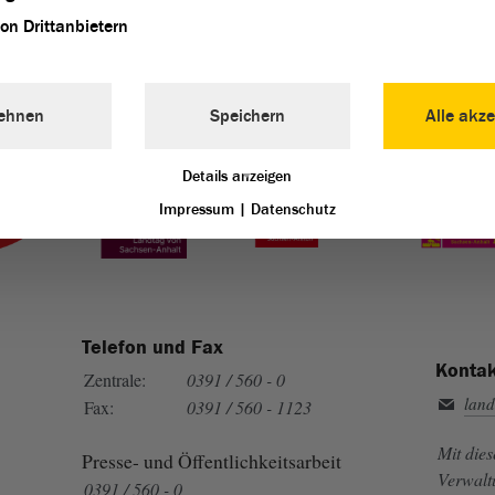
von Drittanbietern
ehnen
Speichern
Alle akze
Landtag von Sachsen-Anhalt vertreten:
Details anzeigen
Impressum
|
Datenschutz
Telefon und Fax
Kontak
Zentrale:
0391 / 560 - 0
land
Fax:
0391 / 560 - 1123
Mit die
Presse- und Öffentlichkeitsarbeit
Verwalt
0391 / 560 - 0