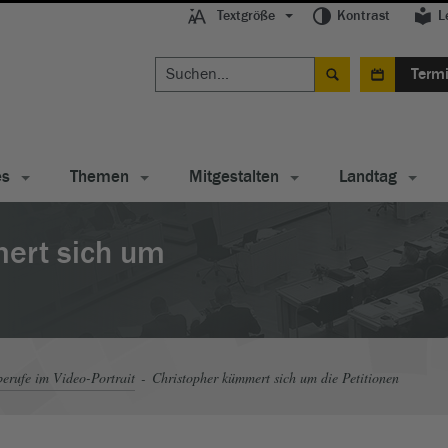
Textgröße
Kontrast
L
Term
es
Themen
Mitgestalten
Landtag
ert sich um
erufe im Video-Portrait
Christopher kümmert sich um die Petitionen