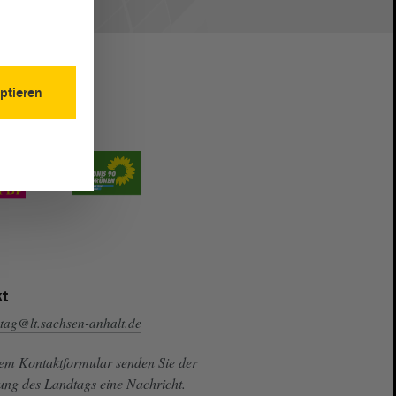
ptieren
t
tag@lt.sachsen-anhalt.de
sem Kontaktformular senden Sie der
ung des Landtags eine Nachricht.